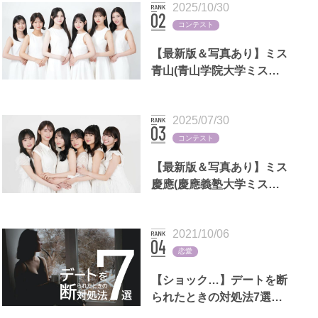
2025/10/30
コンテスト
【最新版＆写真あり】ミス
青山(青山学院大学ミスコ
ン)歴代出場者一覧
2025/07/30
コンテスト
【最新版＆写真あり】ミス
慶應(慶應義塾大学ミスコ
ン)歴代出場者一覧
2021/10/06
恋愛
【ショック…】デートを断
られたときの対処法7選｜
LINEの返信例文,男女別の