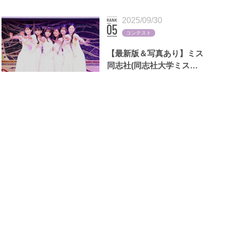
断る理由も
2025/09/30
コンテスト
【最新版＆写真あり】ミス
同志社(同志社大学ミスコ
ン)歴代出場者一覧