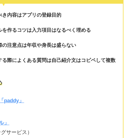
べき内容は
アプリの登録目的
ルを作るコツは
入力項目はなるべく埋める
際の注意点は
年収や身長は盛らない
する際によくある質問は
自己紹介文はコピペして複数
め
paddy」
ル」
ングサービス）