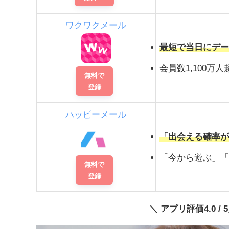
ワクワクメール
最短で当日にデ
会員数1,100万人
無料で
登録
ハッピーメール
「出会える確率が
「今から遊ぶ」
無料で
登録
＼ アプリ評価4.0 / 