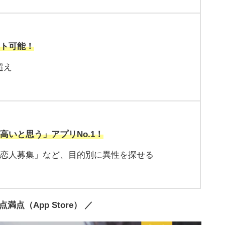
ート可能！
超え
高いと思う」アプリNo.1！
「恋人募集」など、目的別に異性を探せる
5点満点（App Store） ／