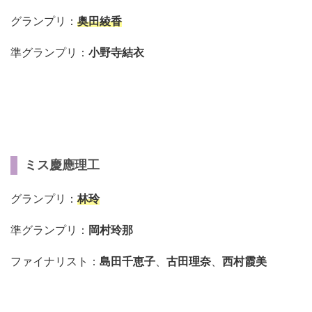
グランプリ：
奥田綾香
準グランプリ：
小野寺結衣
ミス慶應理工
グランプリ：
林玲
準グランプリ：
岡村玲那
ファイナリスト：
島田千恵子
、
古田理奈
、
西村霞美