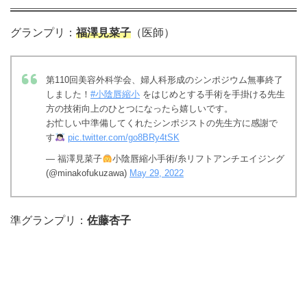
グランプリ：
福澤見菜子
（医師）
第110回美容外科学会、婦人科形成のシンポジウム無事終了
しました！
#小陰唇縮小
をはじめとする手術を手掛ける先生
方の技術向上のひとつになったら嬉しいです。
お忙しい中準備してくれたシンポジストの先生方に感謝で
す
pic.twitter.com/go8BRy4tSK
— 福澤見菜子
小陰唇縮小手術/糸リフトアンチエイジング
(@minakofukuzawa)
May 29, 2022
準グランプリ：
佐藤杏子