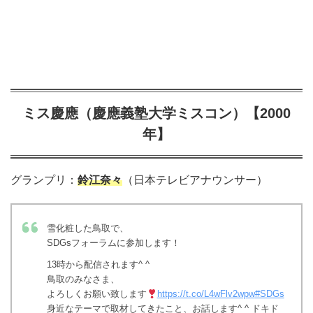
ミス慶應（慶應義塾大学ミスコン）【2000
年】
グランプリ：
鈴江奈々
（日本テレビアナウンサー）
雪化粧した鳥取で、
SDGsフォーラムに参加します！
13時から配信されます^ ^
鳥取のみなさま、
よろしくお願い致します
https://t.co/L4wFlv2wpw
#SDGs
身近なテーマで取材してきたこと、お話します^ ^ ドキド