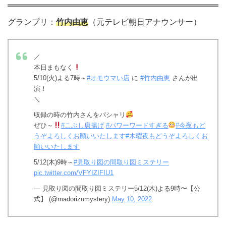
グランプリ：
竹内由恵
（元テレビ朝日アナウンサー）
／
本日まもなく
5/10(火)よる7時～
#オモウマい店
に
#竹内由恵
さんが出
演！
＼
収録の時の竹内さんをパシャリ
ぜひ～
#こぶし唐揚げ
#パワーワードすぎる
#今夜もど
うぞよろしくお願いいたします
#木曜夜もどうぞよろしくお
願いいたします
5/12(木)9時～
#見取り図の間取り図ミステリー
pic.twitter.com/VFYIZIFIU1
— 見取り図の間取り図ミステリー5/12(木)よる9時〜【公
式】 (@madorizumystery)
May 10, 2022