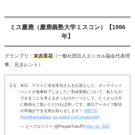
ミス慶應（慶應義塾大学ミスコン）【1996
年】
グランプリ：
末吉里花
（一般社団法人エシカル協会代表理
事、元タレント）
本日、ゲストに末吉里花さんをお迎えした、オンラインイ
ベントが無事終了しました！気候変動について、私たちが
できることを考えるきっかけの一つとして、たくさんの方
に動画をご覧いただければ幸いです。後日アーカイブ配信
の準備ができ次第お知らせします！
#WFTD
#worldfairtradeday
pic.twitter.com/JjxwpmlA6j
— ピープルツリー (@PeopleTreeJP)
May 14, 2022