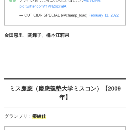
クジパン見てたらこの人思い出したわ
#細貝沙羅
pic.twitter.com/YVN2bzimlA
— OUT CIDR SPECIAL (@champ_load)
February 11, 2022
金田恵里
、
関舞子
、
橋本江莉果
ミス慶應（慶應義塾大学ミスコン）【2009
年】
グランプリ：
秦綾佳