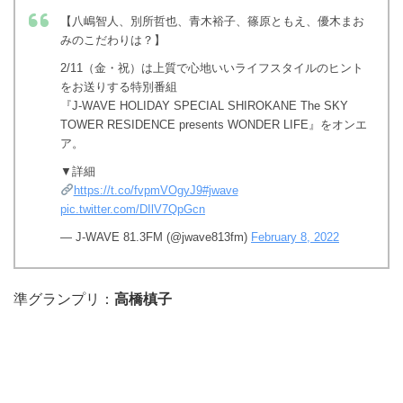
【八嶋智人、別所哲也、青木裕子、篠原ともえ、優木まお
みのこだわりは？】
2/11（金・祝）は上質で心地いいライフスタイルのヒント
をお送りする特別番組
『J-WAVE HOLIDAY SPECIAL SHIROKANE The SKY
TOWER RESIDENCE presents WONDER LIFE』をオンエ
ア。
▼詳細
https://t.co/fvpmVOgyJ9
#jwave
pic.twitter.com/DIlV7QpGcn
— J-WAVE 81.3FM (@jwave813fm)
February 8, 2022
準グランプリ：
高橋槙子