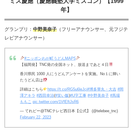
ミス慶應（慶應義塾大学ミスコン）【1999
年】
グランプリ：
中野美奈子
（フリーアナウンサー、元フジテ
レビアナウンサー）
#ニッポンわが町うどんMAP5
【福岡発】TNC発の全国ネット、放送まであと４日
香川県民 1000 人にうどんアンケートを実施。No１に輝い
たうどん店は
詳細はこちら
https://t.co/RG5u6leJcj
#博多華丸・大吉
#岡
澤アキラ
#西田幸治
(
#笑い飯
)
#U字工事
#中野美奈子
#馬場
ももこ
pic.twitter.com/1VfEftJsR6
— てれビー@TNCテレビ西日本【公式】 (@telebee_tnc)
February 22, 2023