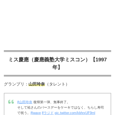
ミス慶應（慶應義塾大学ミスコン）【1997
年】
グランプリ：
山田玲奈
（タレント）
#山田玲奈
復帰第一弾、無事終了。
そして祐さんのバースデーをケーキではなく、ちらし寿司
で祝う。
#jwave
#ラジド
pic.twitter.com/kbhrxUF9ml