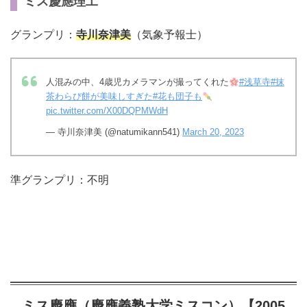
ミス慶應理工
グランプリ：
寺川奈津美
（気象予報士）
人混みの中、4歳児カメラマンが撮ってくれた
#浅草寺
#抹
茶わらび餅が美味しすぎた
#花も団子も
pic.twitter.com/X00DQPMWdH
— 寺川奈津美 (@natumikann541)
March 20, 2023
準グランプリ：不明
ミス慶應（慶應義塾大学ミスコン）【2005