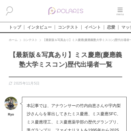
トップ
インタビュー
コンテスト
イベント
恋愛
マッ
ホーム
コンテスト
【最新版＆写真あり】ミス慶應(慶應義塾大学ミスコン)歴代出場者
【最新版＆写真あり】ミス慶應(慶應義
塾大学ミスコン)歴代出場者一覧
2025年11月5日
本記事では、アナウンサーの竹内由恵さんや宇内梨
沙さんらを輩出してきたミス慶應、ミス慶應SFC、
Ryo
ミス慶應理工、ミス慶應薬学部の歴代グランプリ、
準グランプリ、ファイナリストを1995年から2025