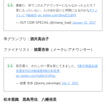
素敵だ、何でこの人アナウンサーにならなかったんだろ？
実にもったいない、たけゆか辺りと同期になるのかな
#フジ
テレビ
#秦綾佳
pic.twitter.com/3heuEZuBHt
— OUT CIDR SPECIAL (@champ_load)
January 31, 2017
準グランプリ：
酒井真由子
ファイナリスト：
徳重杏奈
（メ〜テレアナウンサー）
宣言通り、わたしの一票を投じてきました。
#東京都議会議
員選挙2021
#都議選
#期日前投票
pic.twitter.com/Va66LKVRUu
— 徳重 杏奈 (@anna_tokushige)
July 1, 2021
松本紫織
、
黒島秀佳
、
八幡侑里