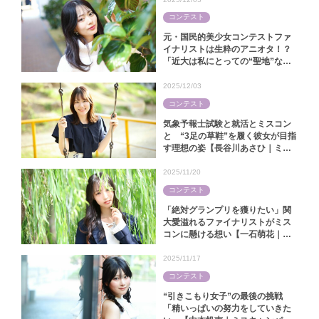
コンテスト
元・国民的美少女コンテストファ
イナリストは生粋のアニオタ！？
「近大は私にとっての“聖地”なん
です」【中田陽菜｜ミス近大
2025】
2025/12/03
コンテスト
気象予報士試験と就活とミスコン
と “3足の草鞋”を履く彼女が目指
す理想の姿【長谷川あさひ｜ミス
キャンパス同志社2025】
2025/11/20
コンテスト
「絶対グランプリを獲りたい」関
大愛溢れるファイナリストがミス
コンに懸ける想い【一石萌花｜ミ
スキャンパス関大2025】
2025/11/17
コンテスト
“引きこもり女子”の最後の挑戦
「精いっぱいの努力をしていきた