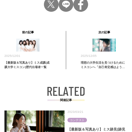
前の記事
次の記事
2025/12/01
2025/12/05
【最新版＆写真あり】ミス成蹊(成
理想の大学生活を見つけるために
蹊大学ミスコン)歴代出場者一覧
ミスコンへ「自己肯定感はようや
く人並みになりました（笑）」
【河端咲和｜ミスキャンパス同志
社2025】
関連記事
2023/03/21
コンテスト
【最新版＆写真あり】ミス跡見(跡見