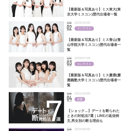
【最新版＆写真あり】ミス東大(東
京大学ミスコン)歴代出場者一覧
2025/10/30
コンテスト
【最新版＆写真あり】ミス青山(青
山学院大学ミスコン)歴代出場者一
覧
2025/07/30
コンテスト
【最新版＆写真あり】ミス慶應(慶
應義塾大学ミスコン)歴代出場者一
覧
2021/10/06
恋愛
【ショック…】デートを断られた
ときの対処法7選｜LINEの返信例
文,男女別の断る理由も
2025/09/30