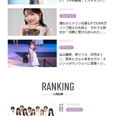
い」【中本帆南｜ミスキャンパス
関西学院2025】
2025/10/25
コンテスト
憧れのミスコン出場もXで3,000万
インプ超えの大炎上 それでも彼
女が「冷静に受け止められた」ワ
ケ【林怜美｜ミス慶應コンテスト
2025】
2024/07/12
イベント
込山榛香、寿リリカ、庄司ゆう
こ、西本ヒカルら有名モデル・タ
レントがランウェイに登場＜ジャ
パンファッションフェスタ2024＞
人気記事
2025/10/03
コンテスト