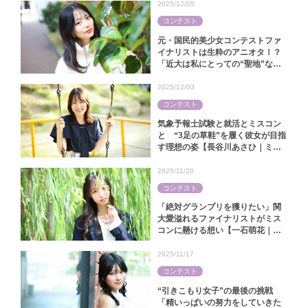
2025/12/05
コンテスト
元・国民的美少女コンテストファ
イナリストは生粋のアニオタ！？
「近大は私にとっての“聖地”なん
です」【中田陽菜｜ミス近大
2025】
2025/12/03
コンテスト
気象予報士試験と就活とミスコン
と “3足の草鞋”を履く彼女が目指
す理想の姿【長谷川あさひ｜ミス
キャンパス同志社2025】
2025/11/20
コンテスト
「絶対グランプリを獲りたい」関
大愛溢れるファイナリストがミス
コンに懸ける想い【一石萌花｜ミ
スキャンパス関大2025】
2025/11/17
コンテスト
“引きこもり女子”の最後の挑戦
「精いっぱいの努力をしていきた