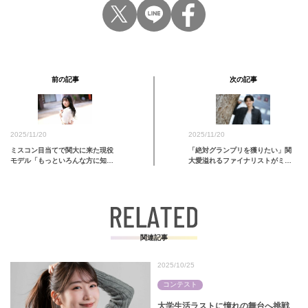
前の記事
次の記事
2025/11/20
2025/11/20
「絶対グランプリを獲りたい」関
ミスコン目当てで関大に来た現役
大愛溢れるファイナリストがミス
モデル「もっといろんな方に知っ
コンに懸ける想い【一石萌花｜ミ
て…
スキャンパス関大2025】
関連記事
2025/10/25
コンテスト
大学生活ラストに憧れの舞台へ挑戦