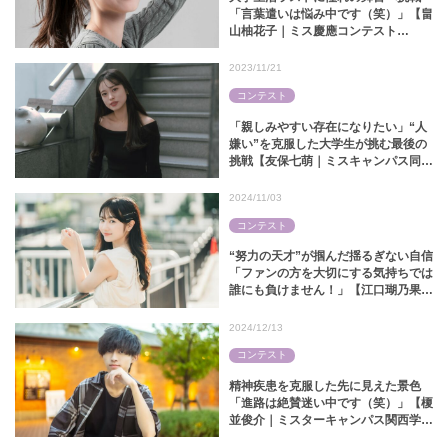
「言葉遣いは悩み中です（笑）」【畠
山柚花子｜ミス慶應コンテスト
2025】
2023/11/21
コンテスト
「親しみやすい存在になりたい」“人
嫌い”を克服した大学生が挑む最後の
挑戦【友保七萌｜ミスキャンパス同志
社2023】
2024/11/03
コンテスト
“努力の天才”が掴んだ揺るぎない自信
「ファンの方を大切にする気持ちでは
誰にも負けません！」【江口瑚乃果｜
ミス中央コンテスト2024】
2024/12/13
コンテスト
精神疾患を克服した先に見えた景色
「進路は絶賛迷い中です（笑）」【榎
並俊介｜ミスターキャンパス関西学院
2024】