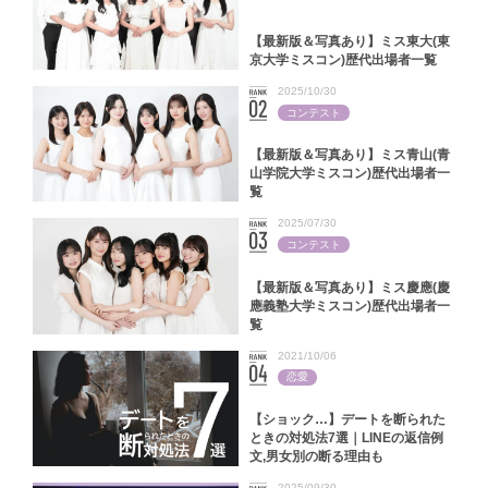
【最新版＆写真あり】ミス東大(東
京大学ミスコン)歴代出場者一覧
2025/10/30
コンテスト
【最新版＆写真あり】ミス青山(青
山学院大学ミスコン)歴代出場者一
覧
2025/07/30
コンテスト
【最新版＆写真あり】ミス慶應(慶
應義塾大学ミスコン)歴代出場者一
覧
2021/10/06
恋愛
【ショック…】デートを断られた
ときの対処法7選｜LINEの返信例
文,男女別の断る理由も
2025/09/30