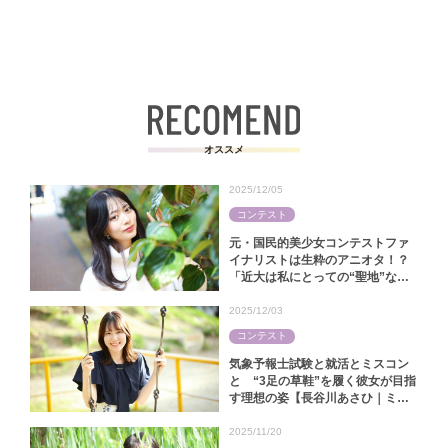
オススメ
2025/12/05
コンテスト
元・国民的美少女コンテストファ
イナリストは生粋のアニオタ！？
「近大は私にとっての“聖地”なん
です」【中田陽菜｜ミス近大
2025】
2025/12/03
コンテスト
気象予報士試験と就活とミスコン
と “3足の草鞋”を履く彼女が目指
す理想の姿【長谷川あさひ｜ミス
キャンパス同志社2025】
2025/11/20