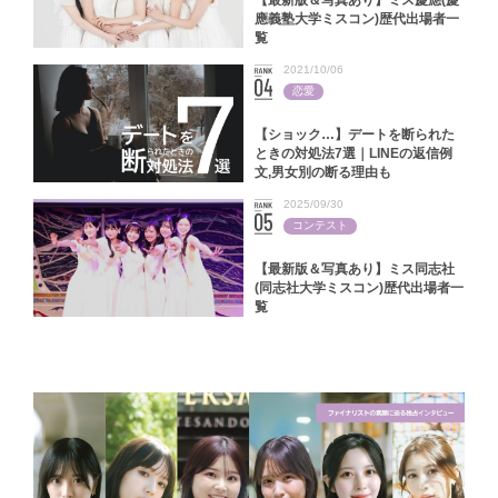
應義塾大学ミスコン)歴代出場者一
覧
2021/10/06
恋愛
【ショック…】デートを断られた
ときの対処法7選｜LINEの返信例
文,男女別の断る理由も
2025/09/30
コンテスト
【最新版＆写真あり】ミス同志社
(同志社大学ミスコン)歴代出場者一
覧