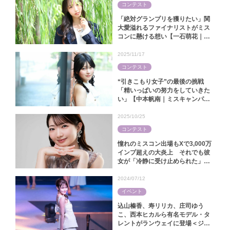
コンテスト
「絶対グランプリを獲りたい」関
大愛溢れるファイナリストがミス
コンに懸ける想い【一石萌花｜ミ
スキャンパス関大2025】
2025/11/17
コンテスト
“引きこもり女子”の最後の挑戦
「精いっぱいの努力をしていきた
い」【中本帆南｜ミスキャンパス
関西学院2025】
2025/10/25
コンテスト
憧れのミスコン出場もXで3,000万
インプ超えの大炎上 それでも彼
女が「冷静に受け止められた」ワ
ケ【林怜美｜ミス慶應コンテスト
2025】
2024/07/12
イベント
込山榛香、寿リリカ、庄司ゆう
こ、西本ヒカルら有名モデル・タ
レントがランウェイに登場＜ジャ