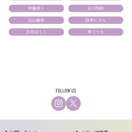
伊藤桃々
石川翔鈴
込山榛香
西本ヒカル
庄司ゆうこ
寿リリカ