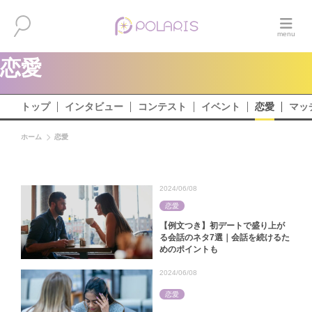
恋愛
トップ
インタビュー
コンテスト
イベント
恋愛
マッ
ホーム
恋愛
2024/06/08
恋愛
【例文つき】初デートで盛り上が
る会話のネタ7選｜会話を続けるた
めのポイントも
2024/06/08
恋愛