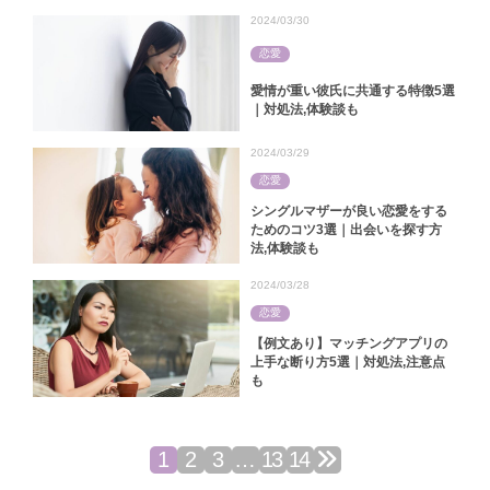
2024/03/30
恋愛
愛情が重い彼氏に共通する特徴5選
｜対処法,体験談も
2024/03/29
恋愛
シングルマザーが良い恋愛をする
ためのコツ3選｜出会いを探す方
法,体験談も
2024/03/28
恋愛
【例文あり】マッチングアプリの
上手な断り方5選｜対処法,注意点
も
1
2
3
…
13
14