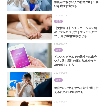
彼氏ができない人の特徴7選｜出会
いを増やす方法も
2024/04/28
恋愛
【女性向け】シチュエーション別
のセフレの作り方｜マッチングア
プリ,同じ職場/学校なども
2024/04/17
恋愛
インスタグラムでの異性との出会
い方2選｜異性の探し方,出会うた
めのポイントも
2024/04/09
恋愛
都合のいい女をやめる方法7選｜伝
えるためのLINE例文も
2024/04/07