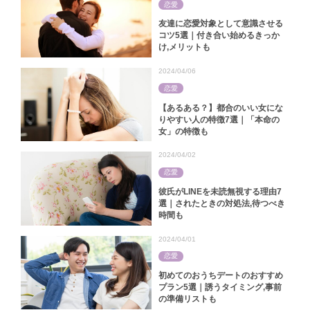
恋愛
友達に恋愛対象として意識させる
コツ5選｜付き合い始めるきっか
け,メリットも
2024/04/06
恋愛
【あるある？】都合のいい女にな
りやすい人の特徴7選｜「本命の
女」の特徴も
2024/04/02
恋愛
彼氏がLINEを未読無視する理由7
選｜されたときの対処法,待つべき
時間も
2024/04/01
恋愛
初めてのおうちデートのおすすめ
プラン5選｜誘うタイミング,事前
の準備リストも