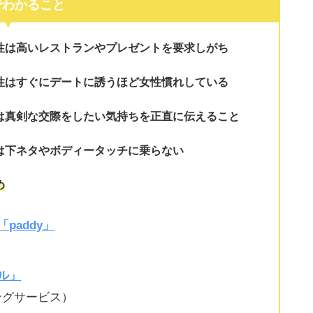
でわかること
性は
高いレストランやプレゼントを要求しがち
性は
すぐにデートに誘うほど女性慣れしている
は
真剣な交際をしたい気持ちを正直に伝える
こと
は
下ネタやボディータッチに乗らない
め
paddy」
ル」
ングサービス）