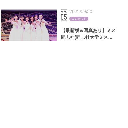
断る理由も
2025/09/30
コンテスト
【最新版＆写真あり】ミス
同志社(同志社大学ミスコ
ン)歴代出場者一覧