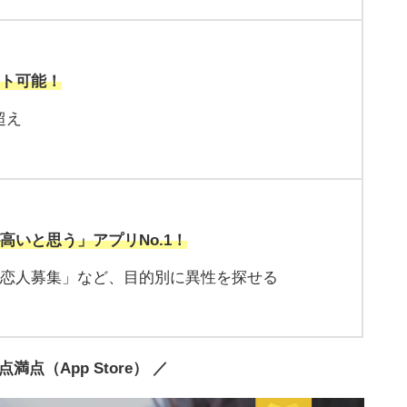
ート可能！
超え
高いと思う」アプリNo.1！
「恋人募集」など、目的別に異性を探せる
5点満点（App Store） ／