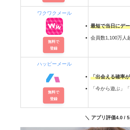
ワクワクメール
最短で当日にデ
会員数1,100万人
無料で
登録
ハッピーメール
「出会える確率が
「今から遊ぶ」
無料で
登録
＼ アプリ評価4.0 / 