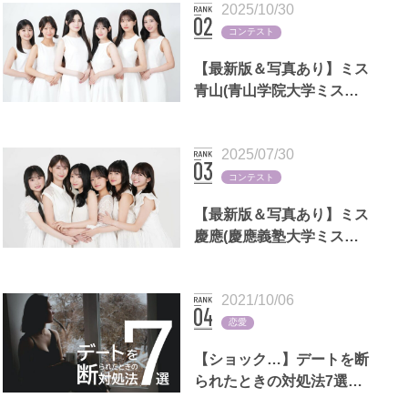
2025/10/30
コンテスト
【最新版＆写真あり】ミス
青山(青山学院大学ミスコ
ン)歴代出場者一覧
2025/07/30
コンテスト
【最新版＆写真あり】ミス
慶應(慶應義塾大学ミスコ
ン)歴代出場者一覧
2021/10/06
恋愛
【ショック…】デートを断
られたときの対処法7選｜
LINEの返信例文,男女別の