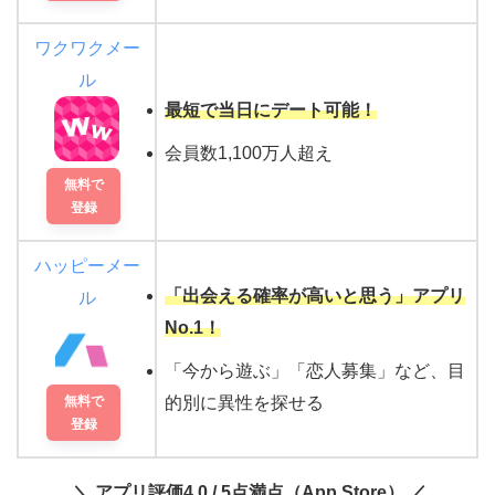
ワクワクメー
ル
最短で当日にデート可能！
会員数1,100万人超え
無料で
登録
ハッピーメー
「出会える確率が高いと思う」アプリ
ル
No.1！
「今から遊ぶ」「恋人募集」など、目
無料で
的別に異性を探せる
登録
＼ アプリ評価4.0 / 5点満点（App Store） ／