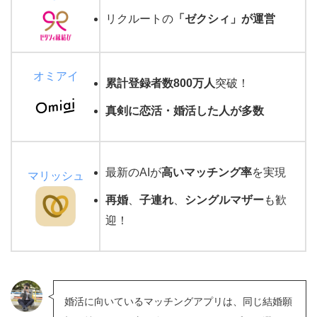
リクルートの
「ゼクシィ」が運営
オミアイ
累計登録者数800万人
突破！
真剣に恋活・婚活した人が多数
最新のAIが
高いマッチング率
を実現
マリッシュ
再婚
、
子連れ
、
シングルマザー
も歓
迎！
婚活に向いているマッチングアプリは、同じ結婚願