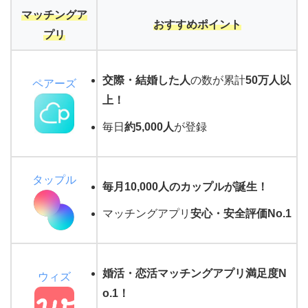
マッチングア
おすすめポイント
プリ
交際・結婚した人
の数が累計
50万人以
ペアーズ
上！
毎日
約5,000人
が登録
タップル
毎月10,000人のカップルが誕生！
マッチングアプリ
安心・安全評価No.1
婚活・恋活マッチングアプリ満足度N
ウィズ
o.1
！