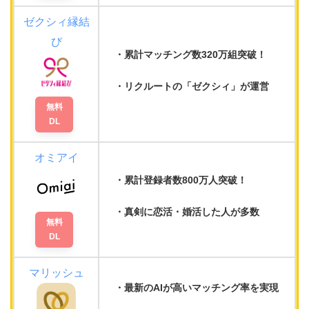
ゼクシィ縁結
び
累計マッチング数320万組
突破！
リクルートの
「ゼクシィ」が運営
無料
DL
オミアイ
累計登録者数800万人
突破！
真剣に恋活・婚活した人が多数
無料
DL
マリッシュ
最新のAIが
高いマッチング率
を実現