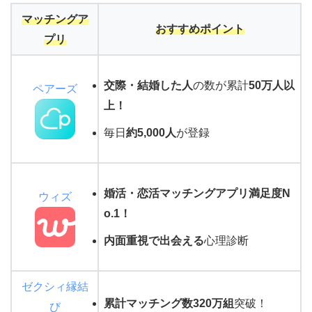
マッチングア
おすすめポイント
プリ
交際・結婚した人
の数が累計
50万人以
ペアーズ
上！
毎日
約5,000人
が登録
婚活・恋活マッチングアプリ満足度N
ウィズ
o.1
！
内面重視で出会える
心理診断
ゼクシィ縁結
累計マッチング数320万組
突破！
び