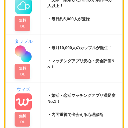
人以上！
毎日
約5,000人
が登録
無料
DL
タップル
毎月10,000人のカップルが誕生！
マッチングアプリ
安心・安全評価N
o.1
無料
DL
ウィズ
婚活・恋活マッチングアプリ満足度
No.1
！
内面重視で出会える
心理診断
無料
DL