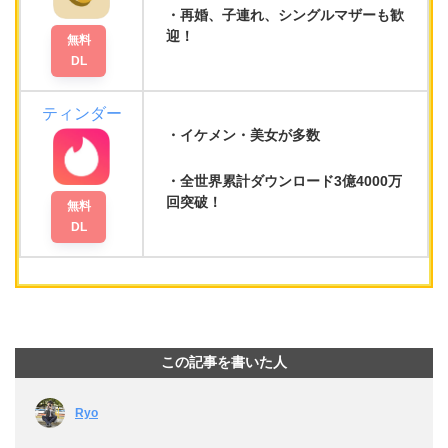
再婚
、
子連れ
、
シングルマザー
も歓
迎！
無料
DL
ティンダー
イケメン・美女が多数
全世界累計ダウンロード3億4000万
回
突破！
無料
DL
この記事を書いた人
Ryo