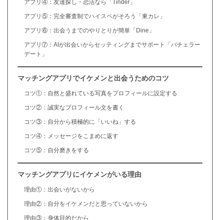
アプリ④：友達探し・恋活なら「Tinder」
アプリ⑤：完全審査制でハイスペがそろう「東カレ」
アプリ⑥：出会うまでのやりとりが簡単「Dine」
アプリ⑦：AIが出会いからセッティングまでサポート「バチェラー
デート」
マッチングアプリでイケメンと出会うためのコツ
コツ①：自然と盛れている写真をプロフィールに設定する
コツ②：誠実なプロフィール文を書く
コツ③：自分から積極的に「いいね」する
コツ④：メッセージをこまめに返す
コツ⑤：自分磨きをする
マッチングアプリにイケメンがいる理由
理由①：出会いがないから
理由②：自分をイケメンだと思っていないから
理由③：身体目的だから