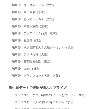
場所⑦：梅田スカイビル（大阪）
場所⑧：嵐山温泉（京都）
場所⑨：あべのハルカス（大阪）
場所⑩：京都水族館（京都）
場所⑪：アクアパーク品川（東京）
場所⑫：報国寺（鎌倉）
場所⑬：横浜国際客大さん船ターミナル（横浜）
場所⑭：アメリカ村（大阪）
場所⑮：葛西臨海公園（東京）
場所⑯：gram（鎌倉）
場所⑰：グランフロント大阪（大阪）
誕生日デートで彼氏が喜ぶサプライズ
サプライズ①：手作り料理orスイーツをプレゼントする
サプライズ②：二人の思い出をアルバムにする