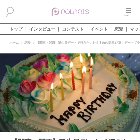
トップ
インタビュー
コンテスト
イベント
恋愛
マッ
ホーム
恋愛
【関東・関西】誕生日デートで行きたいおすすめの場所17選｜デートプラ