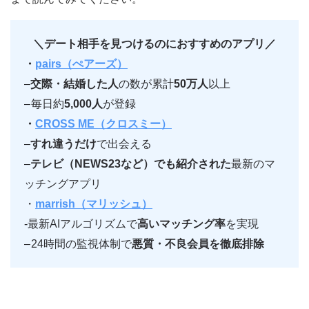
＼デート相手を見つけるのにおすすめのアプリ／
・
pairs（ぺアーズ）
–
交際・結婚した人
の数が累計
50万人
以上
–
毎日約
5,000人
が登録
・
CROSS ME（クロスミー）
–
すれ違うだけ
で出会える
–
テレビ（NEWS23など）でも紹介された
最新のマ
ッチングアプリ
・
marrish（マリッシュ）
-最新AIアルゴリズムで
高いマッチング率
を実現
–
24時間の監視体制で
悪質・不良会員を徹底排除