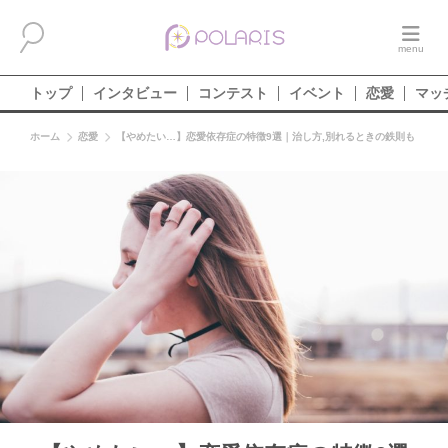
トップ
インタビュー
コンテスト
イベント
恋愛
マッ
ホーム
恋愛
【やめたい…】恋愛依存症の特徴9選｜治し方,別れるときの鉄則も