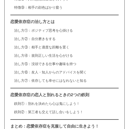
特徴⑨：相手の顔色ばかり窺う
恋愛依存症の治し方とは
治し方①：ポジティブ思考を心掛ける
治し方②：自分磨きをする
治し方③：相手と適度な距離を置く
治し方④：規則正しい生活を心がける
治し方⑤：没頭できる仕事や趣味を持つ
治し方⑥：友人・知人からのアドバイスを聞く
治し方⑦：依存しても幸せにはなれないと知る
恋愛依存症の恋人と別れるときの2つの鉄則
鉄則①：別れを決めたら心は鬼にしよう！
鉄則②：第三者も交えて話し合いをしよう！
まとめ：恋愛依存症を克服して自由に生きよう！