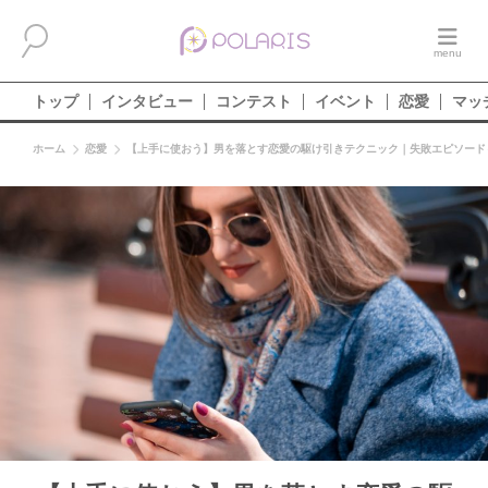
トップ
インタビュー
コンテスト
イベント
恋愛
マッ
ホーム
恋愛
【上手に使おう】男を落とす恋愛の駆け引きテクニック｜失敗エピソード