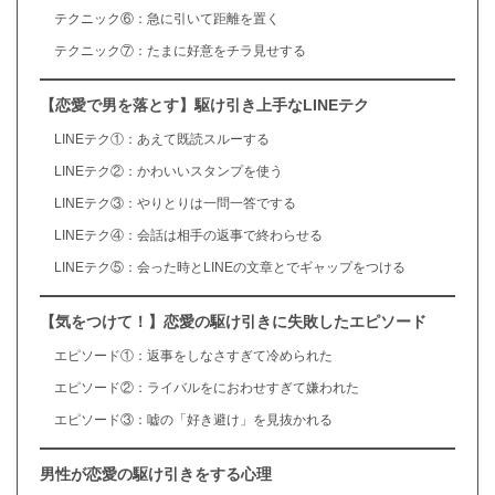
テクニック⑥：急に引いて距離を置く
テクニック⑦：たまに好意をチラ見せする
【恋愛で男を落とす】駆け引き上手なLINEテク
LINEテク①：あえて既読スルーする
LINEテク②：かわいいスタンプを使う
LINEテク③：やりとりは一問一答でする
LINEテク④：会話は相手の返事で終わらせる
LINEテク⑤：会った時とLINEの文章とでギャップをつける
【気をつけて！】恋愛の駆け引きに失敗したエピソード
エピソード①：返事をしなさすぎて冷められた
エピソード②：ライバルをにおわせすぎて嫌われた
エピソード③：嘘の「好き避け」を見抜かれる
男性が恋愛の駆け引きをする心理