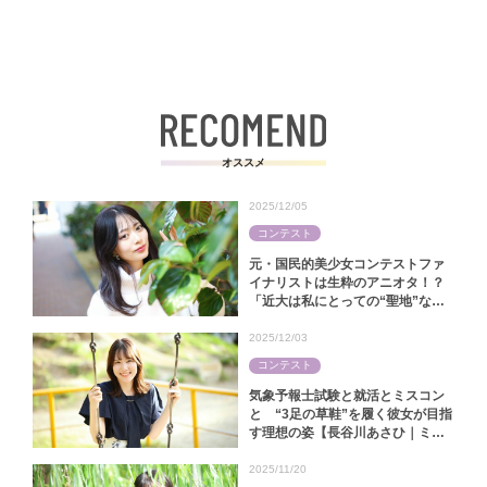
オススメ
2025/12/05
コンテスト
元・国民的美少女コンテストファ
イナリストは生粋のアニオタ！？
「近大は私にとっての“聖地”なん
です」【中田陽菜｜ミス近大
2025】
2025/12/03
コンテスト
気象予報士試験と就活とミスコン
と “3足の草鞋”を履く彼女が目指
す理想の姿【長谷川あさひ｜ミス
キャンパス同志社2025】
2025/11/20