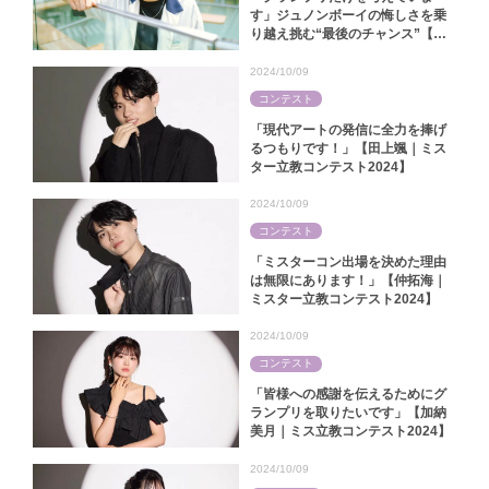
す」ジュノンボーイの悔しさを乗
り越え挑む“最後のチャンス”【後
藤優弥｜ミスター青山コンテスト
2024】
2024/10/09
コンテスト
「現代アートの発信に全力を捧げ
るつもりです！」【田上颯｜ミス
ター立教コンテスト2024】
2024/10/09
コンテスト
「ミスターコン出場を決めた理由
は無限にあります！」【仲拓海｜
ミスター立教コンテスト2024】
2024/10/09
コンテスト
「皆様への感謝を伝えるためにグ
ランプリを取りたいです」【加納
美月｜ミス立教コンテスト2024】
2024/10/09