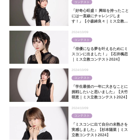
コンテスト
「好奇心旺盛！ 興味を持ったこと
には一直線にチャレンジしま
す！」【小森綺良々｜ミス立教コ
ンテスト2024】
2024/10/09
コンテスト
「俳優になる夢を叶えるためにミ
スコンに出ました！」【石井楓恋
｜ミス立教コンテスト2024】
2024/10/09
コンテスト
「学生最後の一年に大きなことに
挑戦したいと思いました」【大竹
萌恵｜ミス立教コンテスト2024】
2024/10/09
コンテスト
「ミスコンに出て自分の未熟さを
実感しました」【杉本陽菜｜ミス
立教コンテスト2024】