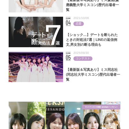
應義塾大学ミスコン)歴代出場者一
覧
2021/10/06
恋愛
【ショック…】デートを断られた
ときの対処法7選｜LINEの返信例
文,男女別の断る理由も
2025/09/30
コンテスト
【最新版＆写真あり】ミス同志社
(同志社大学ミスコン)歴代出場者一
覧