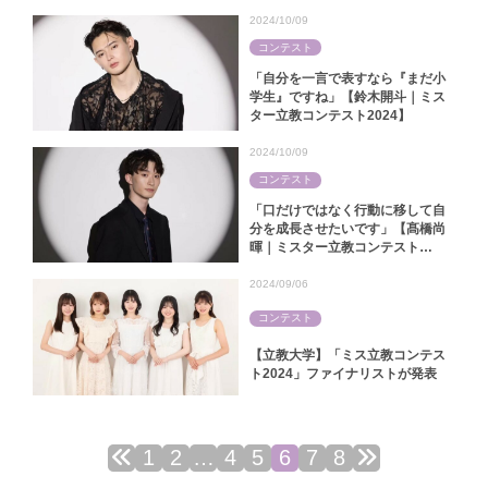
2024/10/09
コンテスト
「自分を一言で表すなら『まだ小
学生』ですね」【鈴木開斗｜ミス
ター立教コンテスト2024】
2024/10/09
コンテスト
「口だけではなく行動に移して自
分を成長させたいです」【髙橋尚
暉｜ミスター立教コンテスト
2024】
2024/09/06
コンテスト
【立教大学】「ミス立教コンテス
ト2024」ファイナリストが発表
1
2
…
4
5
6
7
8