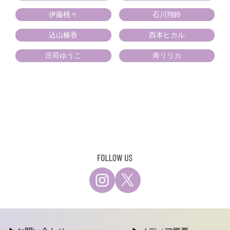
伊藤桃々
石川翔鈴
込山榛香
西本ヒカル
庄司ゆうこ
寿リリカ