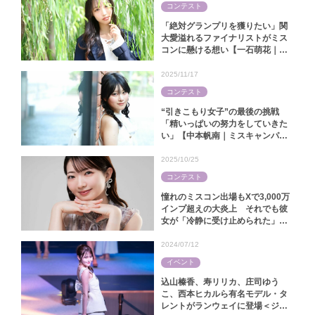
コンテスト
「絶対グランプリを獲りたい」関
大愛溢れるファイナリストがミス
コンに懸ける想い【一石萌花｜ミ
スキャンパス関大2025】
2025/11/17
コンテスト
“引きこもり女子”の最後の挑戦
「精いっぱいの努力をしていきた
い」【中本帆南｜ミスキャンパス
関西学院2025】
2025/10/25
コンテスト
憧れのミスコン出場もXで3,000万
インプ超えの大炎上 それでも彼
女が「冷静に受け止められた」ワ
ケ【林怜美｜ミス慶應コンテスト
2025】
2024/07/12
イベント
込山榛香、寿リリカ、庄司ゆう
こ、西本ヒカルら有名モデル・タ
レントがランウェイに登場＜ジャ