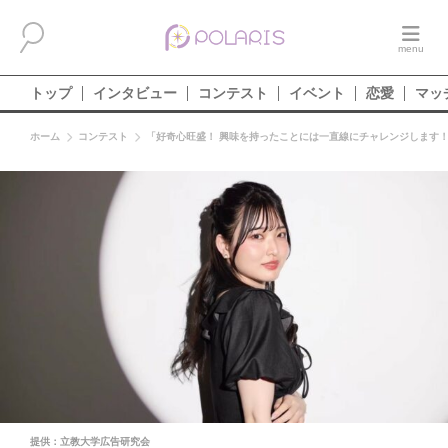
トップ
インタビュー
コンテスト
イベント
恋愛
マッ
ホーム
コンテスト
「好奇心旺盛！ 興味を持ったことには一直線にチャレンジします！
提供：立教大学広告研究会