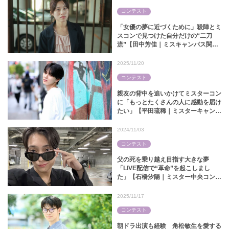
コンテスト
「女優の夢に近づくために」殺陣とミ
スコンで見つけた自分だけの“二刀
流”【田中芳佳｜ミスキャンパス関大
2024】
2025/11/20
コンテスト
親友の背中を追いかけてミスターコン
に「もっとたくさんの人に感動を届け
たい」【平田琉稀｜ミスターキャンパ
ス関大2025】
2024/11/03
コンテスト
父の死を乗り越え目指す大きな夢
「LIVE配信で“革命”を起こしまし
た」【石橋汐陽｜ミスター中央コンテ
スト2024】
2025/11/17
コンテスト
朝ドラ出演も経験 角松敏生を愛する