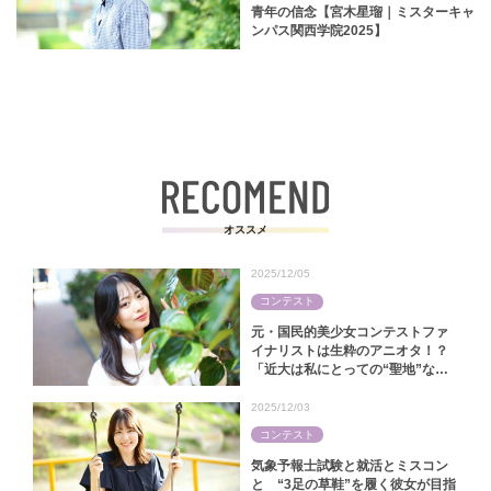
青年の信念【宮木星瑠｜ミスターキャ
ンパス関西学院2025】
オススメ
2025/12/05
コンテスト
元・国民的美少女コンテストファ
イナリストは生粋のアニオタ！？
「近大は私にとっての“聖地”なん
です」【中田陽菜｜ミス近大
2025】
2025/12/03
コンテスト
気象予報士試験と就活とミスコン
と “3足の草鞋”を履く彼女が目指