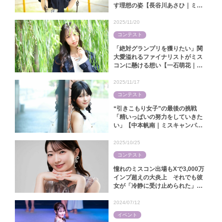
す理想の姿【長谷川あさひ｜ミス
キャンパス同志社2025】
2025/11/20
コンテスト
「絶対グランプリを獲りたい」関
大愛溢れるファイナリストがミス
コンに懸ける想い【一石萌花｜ミ
スキャンパス関大2025】
2025/11/17
コンテスト
“引きこもり女子”の最後の挑戦
「精いっぱいの努力をしていきた
い」【中本帆南｜ミスキャンパス
関西学院2025】
2025/10/25
コンテスト
憧れのミスコン出場もXで3,000万
インプ超えの大炎上 それでも彼
女が「冷静に受け止められた」ワ
ケ【林怜美｜ミス慶應コンテスト
2025】
2024/07/12
イベント