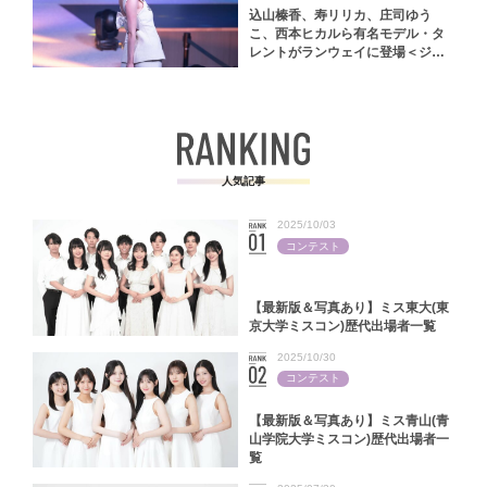
込山榛香、寿リリカ、庄司ゆう
こ、西本ヒカルら有名モデル・タ
レントがランウェイに登場＜ジャ
パンファッションフェスタ2024＞
人気記事
2025/10/03
コンテスト
【最新版＆写真あり】ミス東大(東
京大学ミスコン)歴代出場者一覧
2025/10/30
コンテスト
【最新版＆写真あり】ミス青山(青
山学院大学ミスコン)歴代出場者一
覧