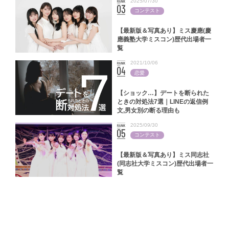
2025/07/30
コンテスト
【最新版＆写真あり】ミス慶應(慶
應義塾大学ミスコン)歴代出場者一
覧
2021/10/06
恋愛
【ショック…】デートを断られた
ときの対処法7選｜LINEの返信例
文,男女別の断る理由も
2025/09/30
コンテスト
【最新版＆写真あり】ミス同志社
(同志社大学ミスコン)歴代出場者一
覧