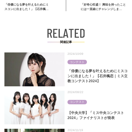
「俳優になる夢を叶えるためにミ
「好奇心旺盛！ 興味を持ったこと
スコンに出ました！」【石井楓恋
には一直線にチャレンジしま
｜…
す！」【小森綺良々｜ミス立教コ
ンテスト2024】
関連記事
2024/10/09
コンテスト
「俳優になる夢を叶えるためにミスコ
ンに出ました！」【石井楓恋｜ミス立
教コンテスト2024】
2024/08/22
コンテスト
【中央大学】「ミス中央コンテスト
2024」ファイナリストが発表
2024/11/19