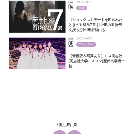
2021/10/06
恋愛
【ショック…】デートを断られた
ときの対処法7選｜LINEの返信例
文,男女別の断る理由も
2025/09/30
コンテスト
【最新版＆写真あり】ミス同志社
(同志社大学ミスコン)歴代出場者一
覧