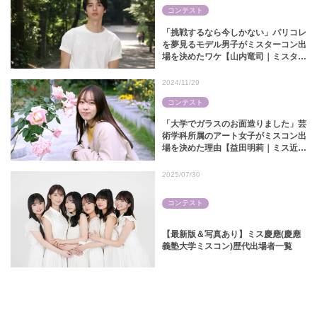
コンテスト
「挑戦するなら今しかない」パリコレ
を夢見るモデル男子がミスターコン出
場を決めたワケ【山内竜司｜ミスター
中央コンテスト2024】
2024/11/29
コンテスト
「大学でガラスのお面造りました」芸
術学科所属のアート女子がミスコン出
場を決めた理由【益田明莉｜ミス近大
2024】
2025/07/30
コンテスト
【最新版＆写真あり】ミス慶應(慶應
義塾大学ミスコン)歴代出場者一覧