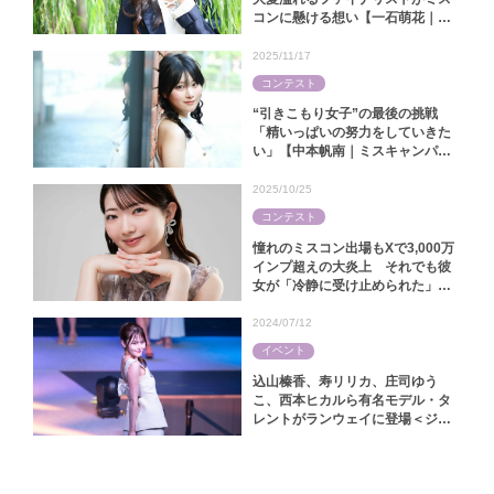
コンに懸ける想い【一石萌花｜ミ
スキャンパス関大2025】
2025/11/17
コンテスト
“引きこもり女子”の最後の挑戦
「精いっぱいの努力をしていきた
い」【中本帆南｜ミスキャンパス
関西学院2025】
2025/10/25
コンテスト
憧れのミスコン出場もXで3,000万
インプ超えの大炎上 それでも彼
女が「冷静に受け止められた」ワ
ケ【林怜美｜ミス慶應コンテスト
2025】
2024/07/12
イベント
込山榛香、寿リリカ、庄司ゆう
こ、西本ヒカルら有名モデル・タ
レントがランウェイに登場＜ジャ
パンファッションフェスタ2024＞