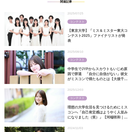
関連記事
2025/07/25
コンテスト
【東京大学】「ミス＆ミスター東大コ
ンテスト2025」ファイナリストが発
表
2025/08/10
コンテスト
中学生でJYPからスカウトもいじめ原
因で辞退 「自分に自信がない」彼女
がミスコンで得たものとは【大後千菜
美｜ミス実践2024】
2025/12/03
コンテスト
理想の大学生活を見つけるためにミス
コンへ「自己肯定感はようやく人並み
になりました（笑）」【河端咲和｜ミ
スキャンパス同志社2025】
2024/11/03