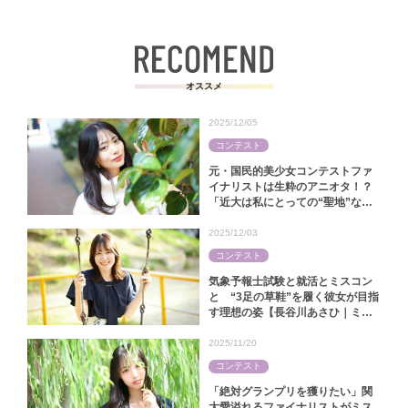
オススメ
2025/12/05
コンテスト
元・国民的美少女コンテストファ
イナリストは生粋のアニオタ！？
「近大は私にとっての“聖地”なん
です」【中田陽菜｜ミス近大
2025】
2025/12/03
コンテスト
気象予報士試験と就活とミスコン
と “3足の草鞋”を履く彼女が目指
す理想の姿【長谷川あさひ｜ミス
キャンパス同志社2025】
2025/11/20
コンテスト
「絶対グランプリを獲りたい」関
大愛溢れるファイナリストがミス