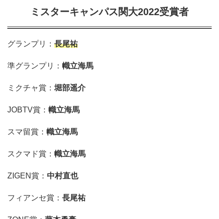
ミスターキャンパス関大2022受賞者
グランプリ：
長尾祐
準グランプリ：
幟立海馬
ミクチャ賞：
堀部遥介
JOBTV賞：
幟立海馬
スマ留賞：
幟立海馬
スクマド賞：
幟立海馬
ZIGEN賞：
中村直也
フィアンセ賞：
長尾祐