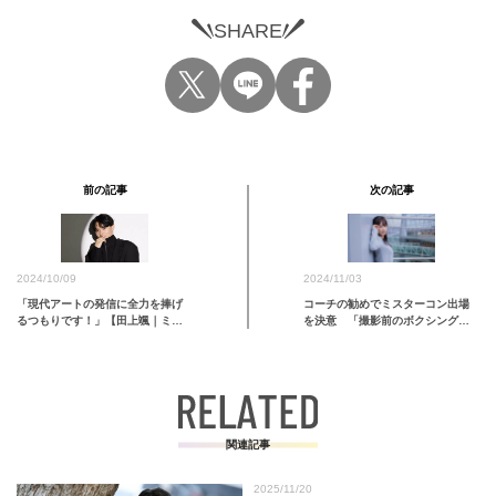
SHARE
前の記事
次の記事
2024/11/03
2024/10/09
コーチの勧めでミスターコン出場
「現代アートの発信に全力を捧げ
を決意 「撮影前のボクシングは
るつもりです！」【田上颯｜ミス
ヒヤヒヤしてます（笑）」【辰田
タ…
丈｜ミスター青山コンテスト
2024】
関連記事
2025/11/20