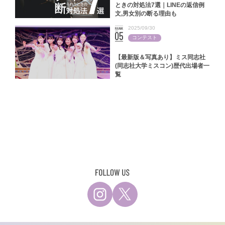
ときの対処法7選｜LINEの返信例
文,男女別の断る理由も
2025/09/30
コンテスト
【最新版＆写真あり】ミス同志社
(同志社大学ミスコン)歴代出場者一
覧