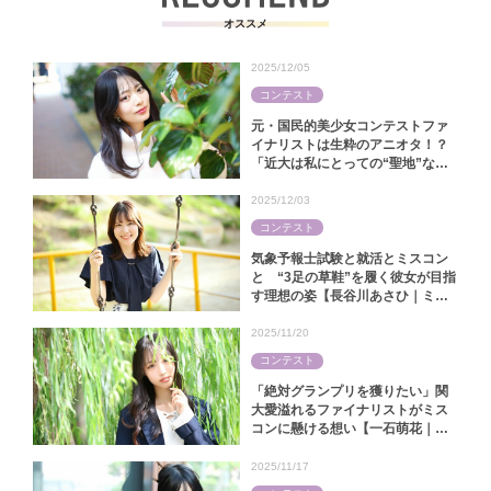
オススメ
2025/12/05
コンテスト
元・国民的美少女コンテストファ
イナリストは生粋のアニオタ！？
「近大は私にとっての“聖地”なん
です」【中田陽菜｜ミス近大
2025】
2025/12/03
コンテスト
気象予報士試験と就活とミスコン
と “3足の草鞋”を履く彼女が目指
す理想の姿【長谷川あさひ｜ミス
キャンパス同志社2025】
2025/11/20
コンテスト
「絶対グランプリを獲りたい」関
大愛溢れるファイナリストがミス
コンに懸ける想い【一石萌花｜ミ
スキャンパス関大2025】
2025/11/17