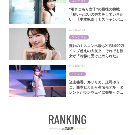
コンテスト
“引きこもり女子”の最後の挑戦
「精いっぱいの努力をしていきた
い」【中本帆南｜ミスキャンパス
関西学院2025】
2025/10/25
コンテスト
憧れのミスコン出場もXで3,000万
インプ超えの大炎上 それでも彼
女が「冷静に受け止められた」ワ
ケ【林怜美｜ミス慶應コンテスト
2025】
2024/07/12
イベント
込山榛香、寿リリカ、庄司ゆう
こ、西本ヒカルら有名モデル・タ
レントがランウェイに登場＜ジャ
パンファッションフェスタ2024＞
人気記事