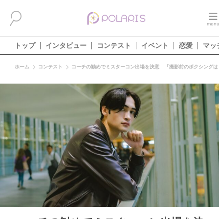
トップ
インタビュー
コンテスト
イベント
恋愛
マッ
ホーム
コンテスト
コーチの勧めでミスターコン出場を決意 「撮影前のボクシングは