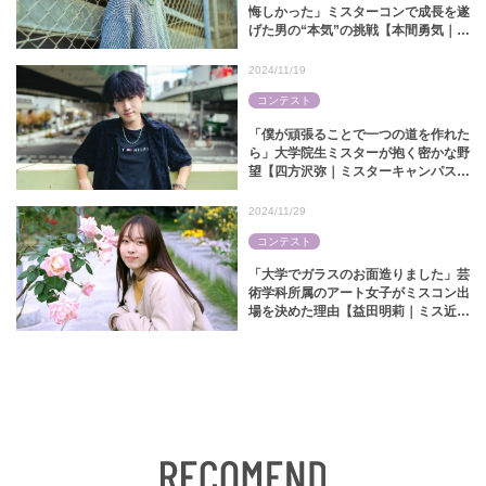
悔しかった」ミスターコンで成長を遂
げた男の“本気”の挑戦【本間勇気｜ミ
スターキャンパス関西学院2024】
2024/11/19
コンテスト
「僕が頑張ることで一つの道を作れた
ら」大学院生ミスターが抱く密かな野
望【四方沢弥｜ミスターキャンパス関
大2024】
2024/11/29
コンテスト
「大学でガラスのお面造りました」芸
術学科所属のアート女子がミスコン出
場を決めた理由【益田明莉｜ミス近大
2024】