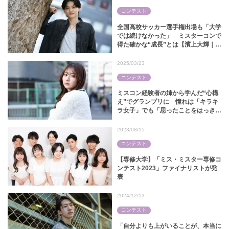
コンテスト
全国高校サッカー選手権出場も「大学
では続けなかった」 ミスターコンで
得た確かな“成長”とは【濱上大輝｜ミ
スターキャンパス関大2025】
2025/03/23
コンテスト
ミスコン経験者の姉から学んだ“心構
え”でグランプリに 憧れは「キラキ
ラ女子」でも「思ったことをはっきり
言っちゃう（笑）」【町さくら｜ミス
日大法2024】
2023/08/15
コンテスト
【専修大学】「ミス・ミスター専修コ
ンテスト2023」ファイナリストが発
表
2024/12/13
コンテスト
「自分よりも上がいることが、本当に