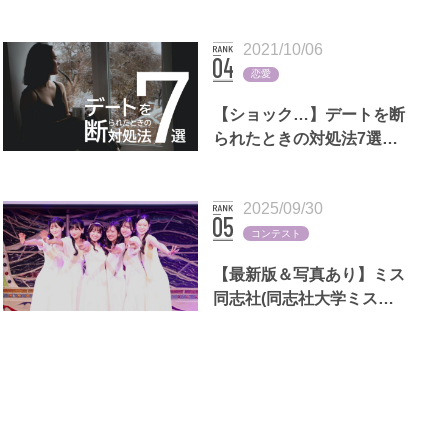
ン)歴代出場者一覧
2021/10/06
恋愛
【ショック…】デートを断
られたときの対処法7選｜
LINEの返信例文,男女別の
断る理由も
2025/09/30
コンテスト
【最新版＆写真あり】ミス
同志社(同志社大学ミスコ
ン)歴代出場者一覧