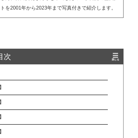
を2001年から2023年まで写真付きで紹介します。
目次
】
】
】
】