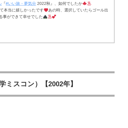
ル
『
#いい旅・夢気分
2022秋』、如何でしたか
て本当に嬉しかったです
あの時、選択していたらゴール出
る事ができて幸せでした
学ミスコン）【2002年】