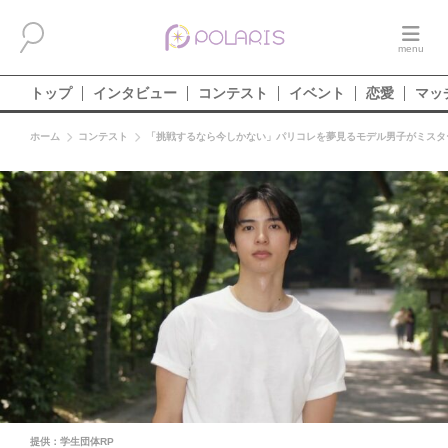
トップ
インタビュー
コンテスト
イベント
恋愛
マッ
ホーム
コンテスト
「挑戦するなら今しかない」パリコレを夢見るモデル男子がミスタ
提供：学生団体RP