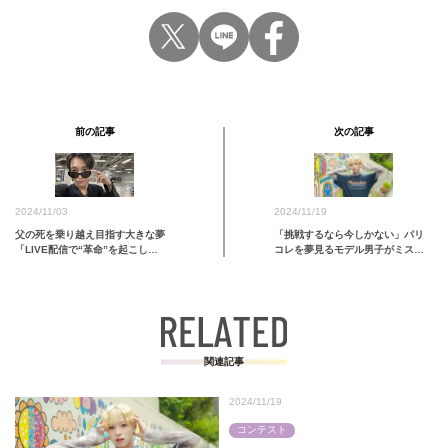
前の記事
次の記事
2024/11/19
2024/11/03
「挑戦するなら今しかない」パリ
父の死を乗り越え目指す大きな夢
コレを夢見るモデル男子がミスタ
「LIVE配信で“革命”を起こし…
ーコン出場を決めたワケ【山内竜
司｜ミスター中央コンテスト
2024】
関連記事
2024/11/19
コンテスト