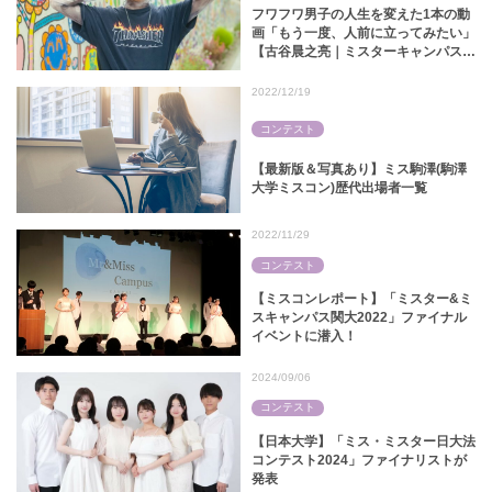
フワフワ男子の人生を変えた1本の動
画「もう一度、人前に立ってみたい」
【古谷晨之亮｜ミスターキャンパス関
大2024】
2022/12/19
コンテスト
【最新版＆写真あり】ミス駒澤(駒澤
大学ミスコン)歴代出場者一覧
2022/11/29
コンテスト
【ミスコンレポート】「ミスター&ミ
スキャンパス関大2022」ファイナル
イベントに潜入！
2024/09/06
コンテスト
【日本大学】「ミス・ミスター日大法
コンテスト2024」ファイナリストが
発表