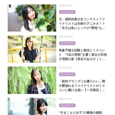
2025/12/05
コンテスト
元・国民的美少女コンテストファ
イナリストは生粋のアニオタ！？
「近大は私にとっての“聖地”なん
です」【中田陽菜｜ミス近大
2025】
2025/12/03
コンテスト
気象予報士試験と就活とミスコン
と “3足の草鞋”を履く彼女が目指
す理想の姿【長谷川あさひ｜ミス
キャンパス同志社2025】
2025/11/20
コンテスト
「絶対グランプリを獲りたい」関
大愛溢れるファイナリストがミス
コンに懸ける想い【一石萌花｜ミ
スキャンパス関大2025】
2025/11/17
コンテスト
“引きこもり女子”の最後の挑戦