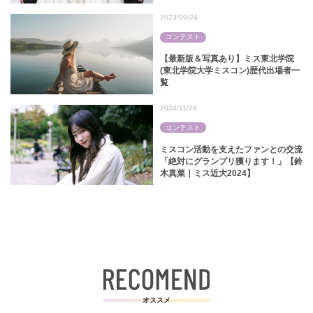
2023/09/24
コンテスト
【最新版＆写真あり】ミス東北学院
(東北学院大学ミスコン)歴代出場者一
覧
2024/11/29
コンテスト
ミスコン活動を支えたファンとの交流
「絶対にグランプリ獲ります！」【鈴
木真菜｜ミス近大2024】
オススメ