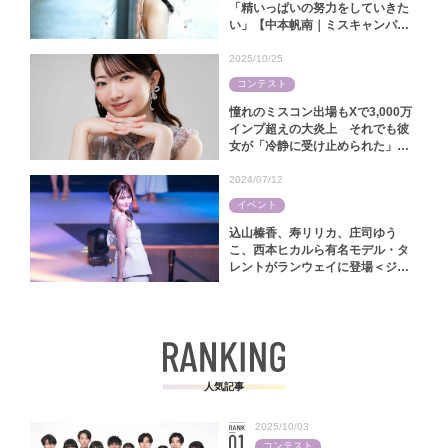
「精いっぱいの努力をしていきた
い」【中本帆南｜ミスキャンパス
関西学院2025】
2025/10/25
コンテスト
憧れのミスコン出場もXで3,000万
インプ超えの大炎上 それでも彼
女が「冷静に受け止められた」ワ
ケ【林怜美｜ミス慶應コンテスト
2025】
2024/07/12
イベント
込山榛香、寿リリカ、庄司ゆう
こ、西本ヒカルら有名モデル・タ
レントがランウェイに登場＜ジャ
パンファッションフェスタ2024＞
人気記事
2025/10/03
コンテスト