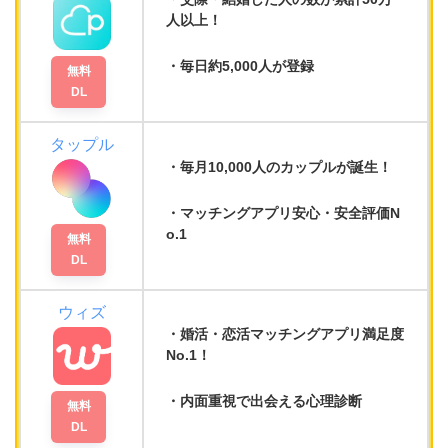
人以上！
毎日
約5,000人
が登録
無料
DL
タップル
毎月10,000人のカップルが誕生！
マッチングアプリ
安心・安全評価N
o.1
無料
DL
ウィズ
婚活・恋活マッチングアプリ満足度
No.1
！
内面重視で出会える
心理診断
無料
DL