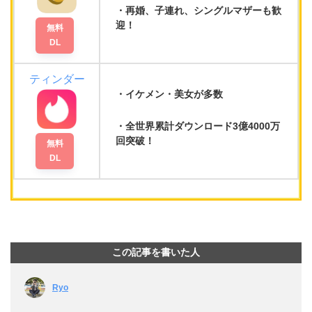
再婚
、
子連れ
、
シングルマザー
も歓
迎！
無料
DL
ティンダー
イケメン・美女が多数
全世界累計ダウンロード3億4000万
回
突破！
無料
DL
この記事を書いた人
Ryo