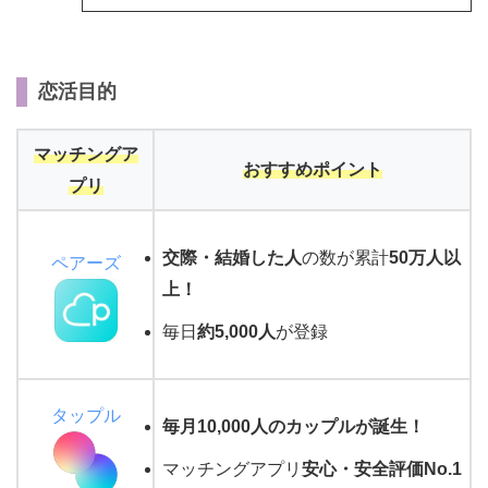
恋活目的
マッチングア
おすすめポイント
プリ
交際・結婚した人
の数が累計
50万人以
ペアーズ
上！
毎日
約5,000人
が登録
タップル
毎月10,000人のカップルが誕生！
マッチングアプリ
安心・安全評価No.1