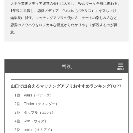
大学卒業後メディア運営の会社に入社し、Webマーケ全般に携わる。
1年後に退職し、恋愛メディア「Polaris（ポラリス）」を立ち上げ、
編集長に就任。マッチングアプリの使い方、デートの楽しみ方など、
恋愛のノウハウをロジカルな視点からわかりやすく解説するのが得
意。
目次
山口で出会えるマッチングアプリおすすめランキングTOP7
1位：Pairs（ペアーズ）
2位：Tinder（ティンダー）
3位：タップル（tapple）
4位：with（ウィズ）
5位：omiai（オミアイ）