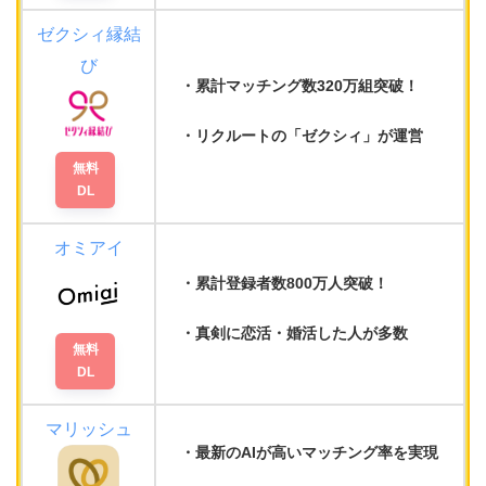
ゼクシィ縁結
び
累計マッチング数320万組
突破！
リクルートの
「ゼクシィ」が運営
無料
DL
オミアイ
累計登録者数800万人
突破！
真剣に恋活・婚活した人が多数
無料
DL
マリッシュ
最新のAIが
高いマッチング率
を実現