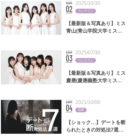
2025/10/30
コンテスト
【最新版＆写真あり】ミス
青山(青山学院大学ミスコ
ン)歴代出場者一覧
2025/07/30
コンテスト
【最新版＆写真あり】ミス
慶應(慶應義塾大学ミスコ
ン)歴代出場者一覧
2021/10/06
恋愛
【ショック…】デートを断
られたときの対処法7選｜
LINEの返信例文,男女別の