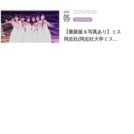
断る理由も
2025/09/30
コンテスト
【最新版＆写真あり】ミス
同志社(同志社大学ミスコ
ン)歴代出場者一覧