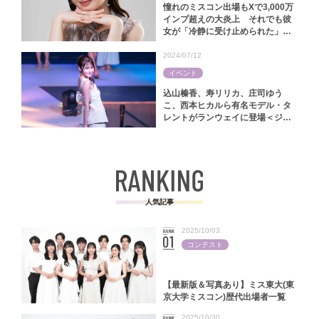
憧れのミスコン出場もXで3,000万
インプ超えの大炎上 それでも彼
女が「冷静に受け止められた」ワ
ケ【林怜美｜ミス慶應コンテスト
2025】
2024/07/12
イベント
込山榛香、寿リリカ、庄司ゆう
こ、西本ヒカルら有名モデル・タ
レントがランウェイに登場＜ジャ
パンファッションフェスタ2024＞
人気記事
2025/10/03
コンテスト
【最新版＆写真あり】ミス東大(東
京大学ミスコン)歴代出場者一覧
2025/10/30