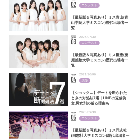
コンテスト
【最新版＆写真あり】ミス青山(青
山学院大学ミスコン)歴代出場者一
覧
2025/07/30
コンテスト
【最新版＆写真あり】ミス慶應(慶
應義塾大学ミスコン)歴代出場者一
覧
2021/10/06
恋愛
【ショック…】デートを断られた
ときの対処法7選｜LINEの返信例
文,男女別の断る理由も
2025/09/30
コンテスト
【最新版＆写真あり】ミス同志社
(同志社大学ミスコン)歴代出場者一