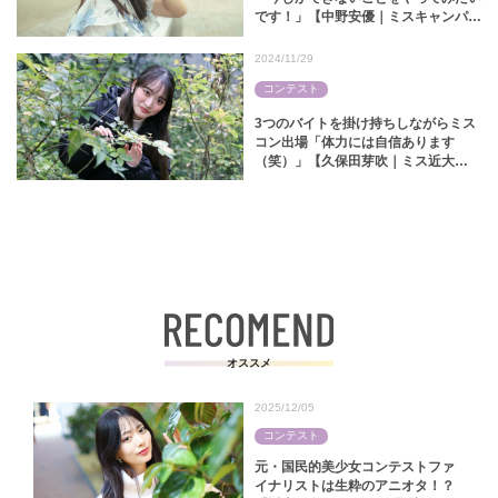
です！」【中野安優｜ミスキャンパス
同志社2024】
2024/11/29
コンテスト
3つのバイトを掛け持ちしながらミス
コン出場「体力には自信あります
（笑）」【久保田芽吹｜ミス近大
2024】
オススメ
2025/12/05
コンテスト
元・国民的美少女コンテストファ
イナリストは生粋のアニオタ！？