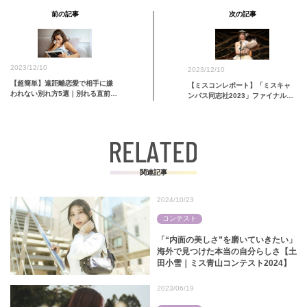
前の記事
次の記事
2023/12/10
2023/12/10
【超簡単】遠距離恋愛で相手に嫌
【ミスコンレポート】「ミスキャ
われない別れ方5選｜別れる直前
ンパス同志社2023」ファイナルイ
の…
ベントに潜入！
関連記事
2024/10/23
コンテスト
「“内面の美しさ”を磨いていきたい」
海外で見つけた本当の自分らしさ【土
田小雪｜ミス青山コンテスト2024】
2023/06/19