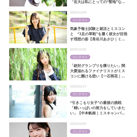
「近大は私にとっての“聖地”なん
です」【中田陽菜｜ミス近大
2025】
2025/12/03
コンテスト
気象予報士試験と就活とミスコン
と “3足の草鞋”を履く彼女が目指
す理想の姿【長谷川あさひ｜ミス
キャンパス同志社2025】
2025/11/20
コンテスト
「絶対グランプリを獲りたい」関
大愛溢れるファイナリストがミス
コンに懸ける想い【一石萌花｜ミ
スキャンパス関大2025】
2025/11/17
コンテスト
“引きこもり女子”の最後の挑戦
「精いっぱいの努力をしていきた
い」【中本帆南｜ミスキャンパス
関西学院2025】
2025/10/25
コンテスト