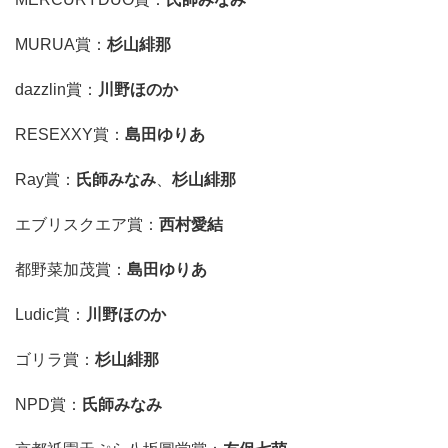
MURUA賞：
杉山緋那
dazzlin賞：
川野ほのか
RESEXXY賞：
島田ゆりあ
Ray賞：
氏師みなみ
、
杉山緋那
エブリスクエア賞：
西村愛結
都野菜加茂賞：
島田ゆりあ
Ludic賞：
川野ほのか
ゴリラ賞：
杉山緋那
NPD賞：
氏師みなみ