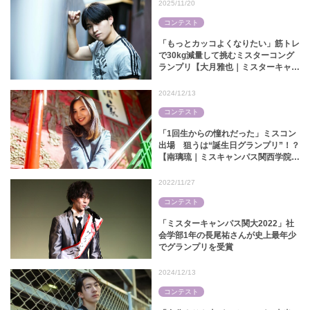
2025/11/20
コンテスト
「もっとカッコよくなりたい」筋トレ
で30kg減量して挑むミスターコング
ランプリ【大月雅也｜ミスターキャン
パス関大2025】
2024/12/13
コンテスト
「1回生からの憧れだった」ミスコン
出場 狙うは“誕生日グランプリ”！？
【南璃琉｜ミスキャンパス関西学院
2024】
2022/11/27
コンテスト
「ミスターキャンパス関大2022」社
会学部1年の長尾祐さんが史上最年少
でグランプリを受賞
2024/12/13
コンテスト