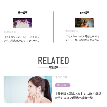
前の記事
次の記事
2023/12/13
2023/12/10
「ミスキャンパス同志社2023」エ
【ミスコンレポート】「ミスキャ
ントリーNo.5の川野ほのかさんが
ンパス同志社2023」ファイナル…
グランプリを受賞
関連記事
2022/12/16
コンテスト
【最新版＆写真あり】ミス龍谷(龍谷
大学ミスコン)歴代出場者一覧