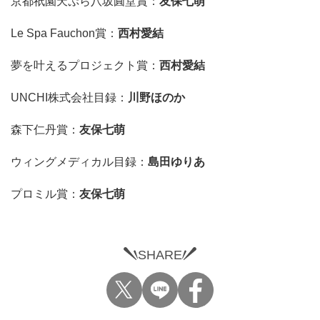
京都祇園天ぷら八坂圓堂賞：
友保七萌
Le Spa Fauchon賞：
西村愛結
夢を叶えるプロジェクト賞：
西村愛結
UNCHI株式会社目録：
川野ほのか
森下仁丹賞：
友保七萌
ウィングメディカル目録：
島田ゆりあ
プロミル賞：
友保七萌
SHARE