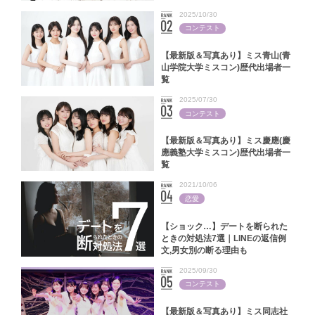
2025/10/30
コンテスト
【最新版＆写真あり】ミス青山(青
山学院大学ミスコン)歴代出場者一
覧
2025/07/30
コンテスト
【最新版＆写真あり】ミス慶應(慶
應義塾大学ミスコン)歴代出場者一
覧
2021/10/06
恋愛
【ショック…】デートを断られた
ときの対処法7選｜LINEの返信例
文,男女別の断る理由も
2025/09/30
コンテスト
【最新版＆写真あり】ミス同志社