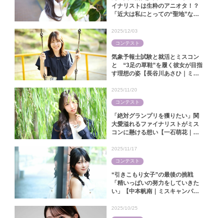
イナリストは生粋のアニオタ！？
「近大は私にとっての“聖地”なん
です」【中田陽菜｜ミス近大
2025】
2025/12/03
コンテスト
気象予報士試験と就活とミスコン
と “3足の草鞋”を履く彼女が目指
す理想の姿【長谷川あさひ｜ミス
キャンパス同志社2025】
2025/11/20
コンテスト
「絶対グランプリを獲りたい」関
大愛溢れるファイナリストがミス
コンに懸ける想い【一石萌花｜ミ
スキャンパス関大2025】
2025/11/17
コンテスト
“引きこもり女子”の最後の挑戦
「精いっぱいの努力をしていきた
い」【中本帆南｜ミスキャンパス
関西学院2025】
2025/10/25