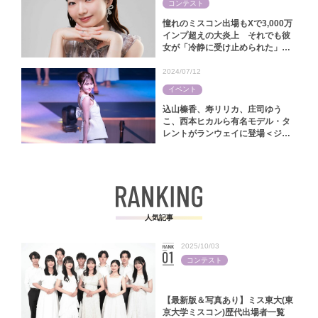
コンテスト
憧れのミスコン出場もXで3,000万
インプ超えの大炎上 それでも彼
女が「冷静に受け止められた」ワ
ケ【林怜美｜ミス慶應コンテスト
2025】
2024/07/12
イベント
込山榛香、寿リリカ、庄司ゆう
こ、西本ヒカルら有名モデル・タ
レントがランウェイに登場＜ジャ
パンファッションフェスタ2024＞
人気記事
2025/10/03
コンテスト
【最新版＆写真あり】ミス東大(東
京大学ミスコン)歴代出場者一覧