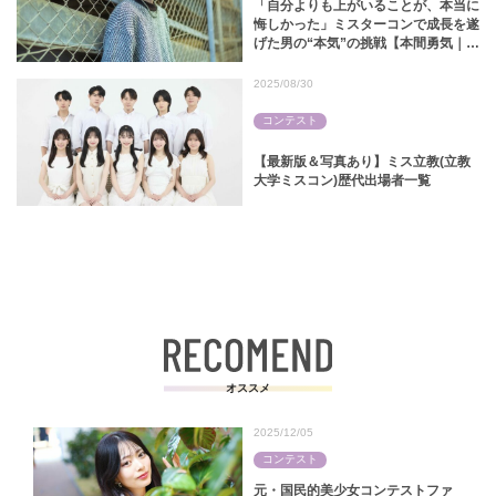
「自分よりも上がいることが、本当に
悔しかった」ミスターコンで成長を遂
げた男の“本気”の挑戦【本間勇気｜ミ
スターキャンパス関西学院2024】
2025/08/30
コンテスト
【最新版＆写真あり】ミス立教(立教
大学ミスコン)歴代出場者一覧
オススメ
2025/12/05
コンテスト
元・国民的美少女コンテストファ