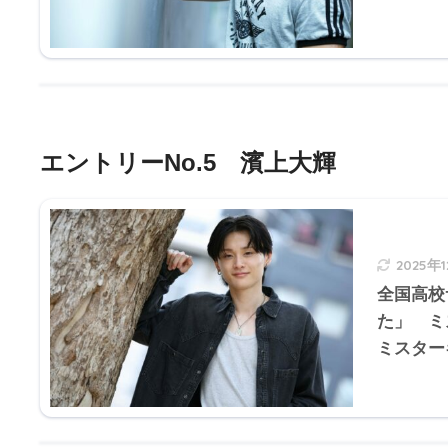
エントリーNo.5 濱上大輝
2025年
全国高校
た」 ミ
ミスター