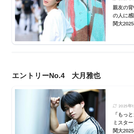
親友の背
の人に感
関大202
エントリーNo.4 大月雅也
2025年
「もっと
ミスター
関大202