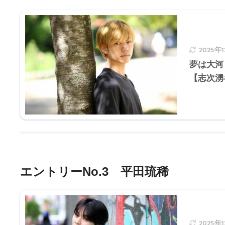
2025年
夢は大河
【志次湧
エントリーNo.3 平田琉稀
2025年