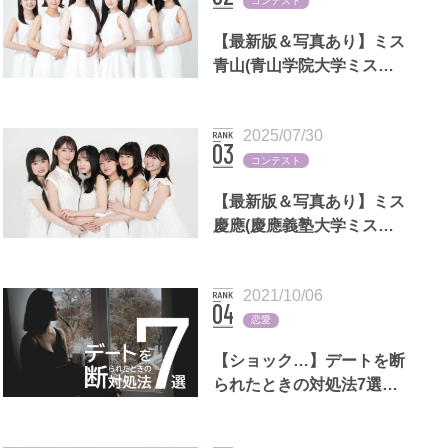
コンテスト
【最新版＆写真あり】ミス
青山(青山学院大学ミスコ
ン)歴代出場者一覧
2025/07/30
コンテスト
【最新版＆写真あり】ミス
慶應(慶應義塾大学ミスコ
ン)歴代出場者一覧
2021/10/06
恋愛
【ショック…】デートを断
られたときの対処法7選｜
LINEの返信例文,男女別の
断る理由も