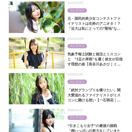
2025/12/05
コンテスト
元・国民的美少女コンテストファ
イナリストは生粋のアニオタ！？
「近大は私にとっての“聖地”なん
です」【中田陽菜｜ミス近大
2025】
2025/12/03
コンテスト
気象予報士試験と就活とミスコン
と “3足の草鞋”を履く彼女が目指
す理想の姿【長谷川あさひ｜ミス
キャンパス同志社2025】
2025/11/20
コンテスト
「絶対グランプリを獲りたい」関
大愛溢れるファイナリストがミス
コンに懸ける想い【一石萌花｜ミ
スキャンパス関大2025】
2025/11/17
コンテスト
“引きこもり女子”の最後の挑戦
「精いっぱいの努力をしていきた