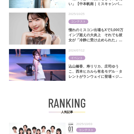
い」【中本帆南｜ミスキャンパス
関西学院2025】
2025/10/25
コンテスト
憧れのミスコン出場もXで3,000万
インプ超えの大炎上 それでも彼
女が「冷静に受け止められた」ワ
ケ【林怜美｜ミス慶應コンテスト
2025】
2024/07/12
イベント
込山榛香、寿リリカ、庄司ゆう
こ、西本ヒカルら有名モデル・タ
レントがランウェイに登場＜ジャ
パンファッションフェスタ2024＞
人気記事
2025/10/03
コンテスト