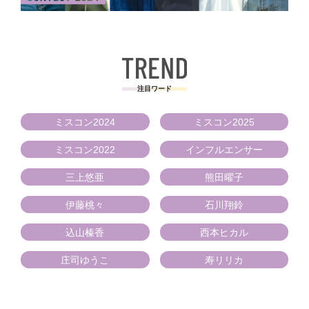
注目ワード
ミスコン2024
ミスコン2025
ミスコン2022
インフルエンサー
三上悠亜
熊田曜子
伊藤桃々
石川翔鈴
込山榛香
西本ヒカル
庄司ゆうこ
寿リリカ