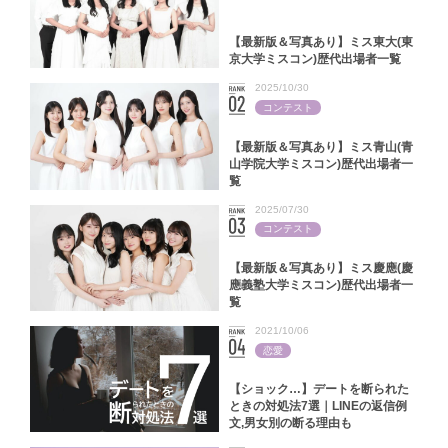
【最新版＆写真あり】ミス東大(東
京大学ミスコン)歴代出場者一覧
2025/10/30
コンテスト
【最新版＆写真あり】ミス青山(青
山学院大学ミスコン)歴代出場者一
覧
2025/07/30
コンテスト
【最新版＆写真あり】ミス慶應(慶
應義塾大学ミスコン)歴代出場者一
覧
2021/10/06
恋愛
【ショック…】デートを断られた
ときの対処法7選｜LINEの返信例
文,男女別の断る理由も