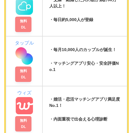
人以上！
毎日
約5,000人
が登録
無料
DL
タップル
毎月10,000人のカップルが誕生！
マッチングアプリ
安心・安全評価N
o.1
無料
DL
ウィズ
婚活・恋活マッチングアプリ満足度
No.1
！
内面重視で出会える
心理診断
無料
DL