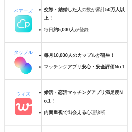
交際・結婚した人
の数が累計
50万人以
ペアーズ
上！
毎日
約5,000人
が登録
タップル
毎月10,000人のカップルが誕生！
マッチングアプリ
安心・安全評価No.1
婚活・恋活マッチングアプリ満足度N
ウィズ
o.1
！
内面重視で出会える
心理診断