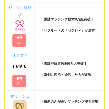
ゼクシィ縁結
び
累計マッチング数320万組
突破！
リクルートの
「ゼクシィ」が運営
無料
DL
オミアイ
累計登録者数800万人
突破！
真剣に恋活・婚活した人が多数
無料
DL
マリッシュ
最新のAIが
高いマッチング率
を実現