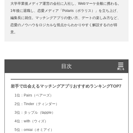
大学卒業後メディア運営の会社に入社し、Webマーケ全般に携わる。
1年後に退職し、恋愛メディア「Polaris（ポラリス）」を立ち上げ、
編集長に就任。マッチングアプリの使い方、デートの楽しみ方など、
恋愛のノウハウをロジカルな視点からわかりやすく解説するのが得
意。
目次
岩手で出会えるマッチングアプリおすすめランキングTOP7
1位：Pairs（ペアーズ）
2位：Tinder（ティンダー）
3位：タップル（tapple）
4位：with（ウィズ）
5位：omiai（オミアイ）