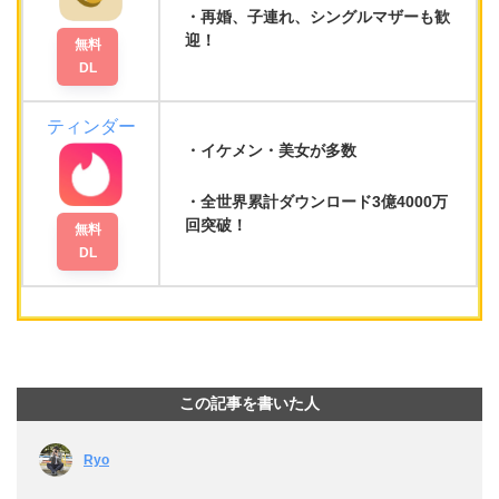
再婚
、
子連れ
、
シングルマザー
も歓
迎！
無料
DL
ティンダー
イケメン・美女が多数
全世界累計ダウンロード3億4000万
回
突破！
無料
DL
この記事を書いた人
Ryo