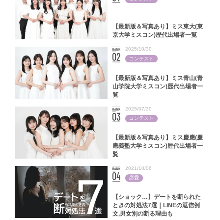
【最新版＆写真あり】ミス東大(東
京大学ミスコン)歴代出場者一覧
2025/10/30
コンテスト
【最新版＆写真あり】ミス青山(青
山学院大学ミスコン)歴代出場者一
覧
2025/07/30
コンテスト
【最新版＆写真あり】ミス慶應(慶
應義塾大学ミスコン)歴代出場者一
覧
2021/10/06
恋愛
【ショック…】デートを断られた
ときの対処法7選｜LINEの返信例
文,男女別の断る理由も