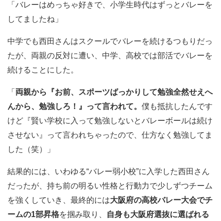
「バレーはめっちゃ好きで、小学生時代はずっとバレーを
してましたね」
中学でも西田さんはスクールでバレーを続けるつもりだっ
たが、両親の反対に遭い、中学、高校では部活でバレーを
続けることにした。
「
両親から『お前、スポーツばっかりして勉強全然せえへ
んから、勉強しろ！』って言われて。
僕も抵抗したんです
けど『賢い学校に入って勉強しないとバレーボールは続け
させない』って言われちゃったので、仕方なく勉強してま
した（笑）」
結果的には、いわゆる“バレー弱小校”に入学した西田さん
だったが、持ち前の明るい性格と行動力で少しずつチーム
を強くしていき、最終的には
大阪府の高校バレー大会でチ
ームの1部昇格
を掴み取り、
自身も大阪府選抜に選ばれる