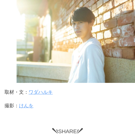
取材・文：
ワダハルキ
撮影：
けんを
SHARE