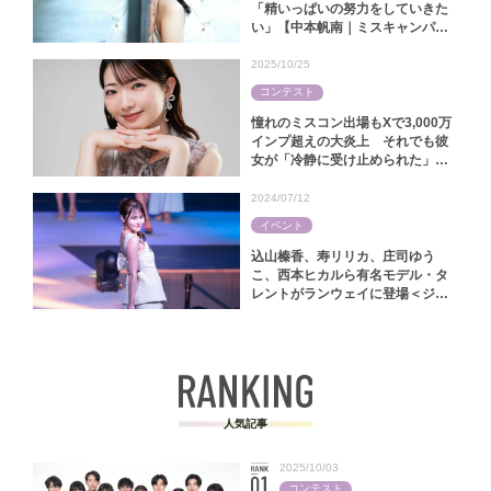
「精いっぱいの努力をしていきた
い」【中本帆南｜ミスキャンパス
関西学院2025】
2025/10/25
コンテスト
憧れのミスコン出場もXで3,000万
インプ超えの大炎上 それでも彼
女が「冷静に受け止められた」ワ
ケ【林怜美｜ミス慶應コンテスト
2025】
2024/07/12
イベント
込山榛香、寿リリカ、庄司ゆう
こ、西本ヒカルら有名モデル・タ
レントがランウェイに登場＜ジャ
パンファッションフェスタ2024＞
人気記事
2025/10/03
コンテスト