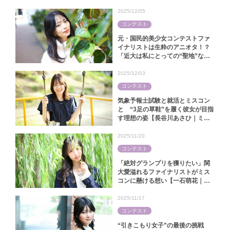
2025/12/05
コンテスト
元・国民的美少女コンテストファ
イナリストは生粋のアニオタ！？
「近大は私にとっての“聖地”なん
です」【中田陽菜｜ミス近大
2025】
2025/12/03
コンテスト
気象予報士試験と就活とミスコン
と “3足の草鞋”を履く彼女が目指
す理想の姿【長谷川あさひ｜ミス
キャンパス同志社2025】
2025/11/20
コンテスト
「絶対グランプリを獲りたい」関
大愛溢れるファイナリストがミス
コンに懸ける想い【一石萌花｜ミ
スキャンパス関大2025】
2025/11/17
コンテスト
“引きこもり女子”の最後の挑戦