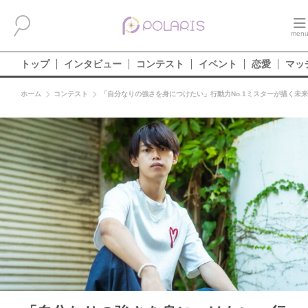
トップ
インタビュー
コンテスト
イベント
恋愛
マッ
ホーム
コンテスト
「自分なりの強さを身につけたい」行動力No.1ミスターが描く未来