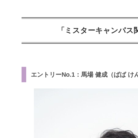
「ミスターキャンパス関
エントリーNo.1：馬場 健成（ばば け