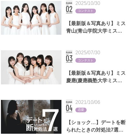
2025/10/30
コンテスト
【最新版＆写真あり】ミス
青山(青山学院大学ミスコ
ン)歴代出場者一覧
2025/07/30
コンテスト
【最新版＆写真あり】ミス
慶應(慶應義塾大学ミスコ
ン)歴代出場者一覧
2021/10/06
恋愛
【ショック…】デートを断
られたときの対処法7選｜
LINEの返信例文,男女別の