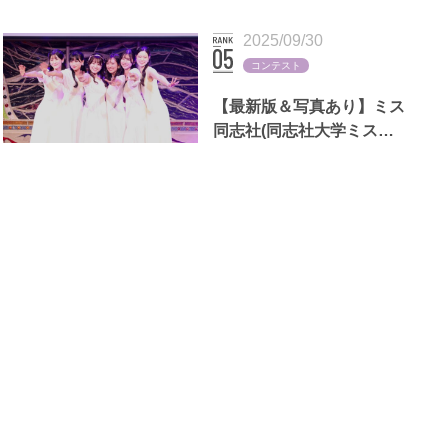
断る理由も
2025/09/30
コンテスト
【最新版＆写真あり】ミス
同志社(同志社大学ミスコ
ン)歴代出場者一覧