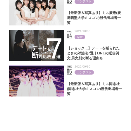
コンテスト
【最新版＆写真あり】ミス慶應(慶
應義塾大学ミスコン)歴代出場者一
覧
2021/10/06
恋愛
【ショック…】デートを断られた
ときの対処法7選｜LINEの返信例
文,男女別の断る理由も
2025/09/30
コンテスト
【最新版＆写真あり】ミス同志社
(同志社大学ミスコン)歴代出場者一
覧