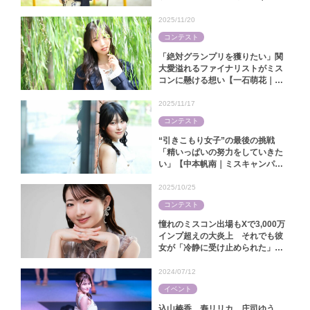
キャンパス同志社2025】
2025/11/20
コンテスト
「絶対グランプリを獲りたい」関
大愛溢れるファイナリストがミス
コンに懸ける想い【一石萌花｜ミ
スキャンパス関大2025】
2025/11/17
コンテスト
“引きこもり女子”の最後の挑戦
「精いっぱいの努力をしていきた
い」【中本帆南｜ミスキャンパス
関西学院2025】
2025/10/25
コンテスト
憧れのミスコン出場もXで3,000万
インプ超えの大炎上 それでも彼
女が「冷静に受け止められた」ワ
ケ【林怜美｜ミス慶應コンテスト
2025】
2024/07/12
イベント
込山榛香、寿リリカ、庄司ゆう