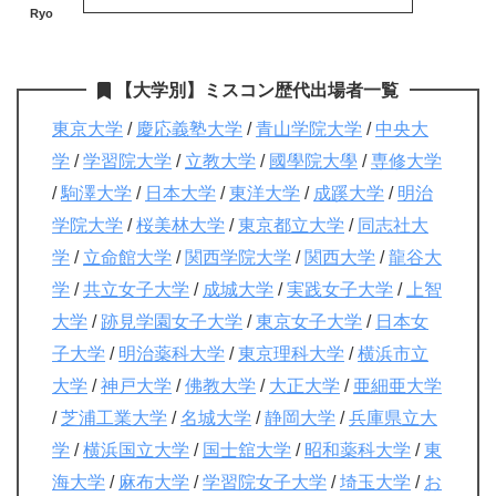
Ryo
【大学別】ミスコン歴代出場者一覧
東京大学
/
慶応義塾大学
/
青山学院大学
/
中央大
学
/
学習院大学
/
立教大学
/
國學院大學
/
専修大学
/
駒澤大学
/
日本大学
/
東洋大学
/
成蹊大学
/
明治
学院大学
/
桜美林大学
/
東京都立大学
/
同志社大
学
/
立命館大学
/
関西学院大学
/
関西大学
/
龍谷大
学
/
共立女子大学
/
成城大学
/
実践女子大学
/
上智
大学
/
跡見学園女子大学
/
東京女子大学
/
日本女
子大学
/
明治薬科大学
/
東京理科大学
/
横浜市立
大学
/
神戸大学
/
佛教大学
/
大正大学
/
亜細亜大学
/
芝浦工業大学
/
名城大学
/
静岡大学
/
兵庫県立大
学
/
横浜国立大学
/
国士舘大学
/
昭和薬科大学
/
東
海大学
/
麻布大学
/
学習院女子大学
/
埼玉大学
/
お