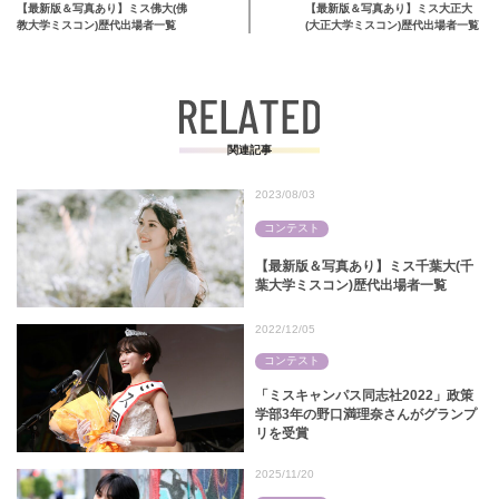
【最新版＆写真あり】ミス佛大(佛
【最新版＆写真あり】ミス大正大
教大学ミスコン)歴代出場者一覧
(大正大学ミスコン)歴代出場者一覧
関連記事
2023/08/03
コンテスト
【最新版＆写真あり】ミス千葉大(千
葉大学ミスコン)歴代出場者一覧
2022/12/05
コンテスト
「ミスキャンパス同志社2022」政策
学部3年の野口満理奈さんがグランプ
リを受賞
2025/11/20