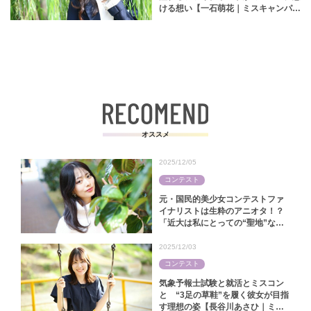
ける想い【一石萌花｜ミスキャンパス
関大2025】
オススメ
2025/12/05
コンテスト
元・国民的美少女コンテストファ
イナリストは生粋のアニオタ！？
「近大は私にとっての“聖地”なん
です」【中田陽菜｜ミス近大
2025】
2025/12/03
コンテスト
気象予報士試験と就活とミスコン
と “3足の草鞋”を履く彼女が目指
す理想の姿【長谷川あさひ｜ミス