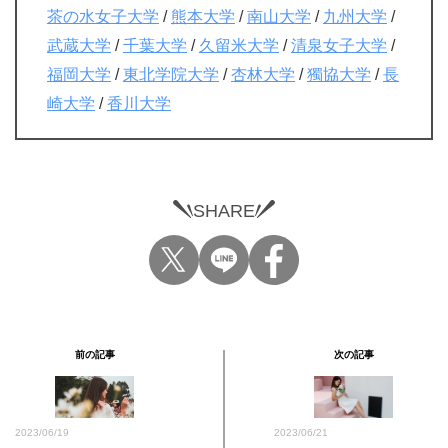
茶の水女子大学
/
熊本大学
/
南山大学
/
九州大学
/
武蔵大学
/
千葉大学
/
久留米大学
/
清泉女子大学
/
福岡大学
/
東北学院大学
/
杏林大学
/
獨協大学
/
長
崎大学
/
香川大学
SHARE
前の記事
次の記事
2023/06/19
2023/06/21