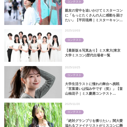
コンテスト
親友の背中を追いかけてミスターコン
に「もっとたくさんの人に感動を届け
たい」【平田琉稀｜ミスターキャンパ
ス関大2025】
2025/10/03
コンテスト
【最新版＆写真あり】ミス東大(東京
大学ミスコン)歴代出場者一覧
2025/10/25
コンテスト
大学生活ラストに憧れの舞台へ挑戦
「言葉遣いは悩み中です（笑）」【畠
山柚花子｜ミス慶應コンテスト
2025】
2025/11/20
コンテスト
「絶対グランプリを獲りたい」関大愛
溢れるファイナリストがミスコンに懸