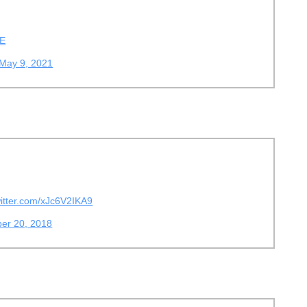
JE
May 9, 2021
witter.com/xJc6V2IKA9
er 20, 2018