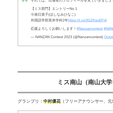
それでは、出場者のプロフィールを見ていきましょ
【ミス部門】エントリーNo.1
斗南日菜子(ほしなみひなこ)
外国語学部英米学科2年
https://t.co/3GZKguEFI4
応援よろしくお願いします！
#Nanzancontest
#NAN
— NANZAN Contest 2023 (@Nanzancontest)
Octob
ミス南山（南山大学
グランプリ：
中村優花
（フリーアナウンサー、元S