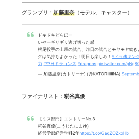
グランプリ：
加藤里奈
（モデル、キャスター）
ドキドキどらほー
いやーギリギリ逃げ切った感 ‍
根尾投手の土曜の試合、昨日の試合とモヤモヤ続き
グは気持ちよかった！明日も楽しみ！
#ドラ魂キン
力
#中日ドラゴンズ
#dragons
pic.twitter.com/pN
— 加藤里奈(カトリーナ) (@KATORiiiiiiNA)
Septemb
ファイナリスト：
糀谷真優
【ミス部門】エントリーNo.3
糀谷真優(こうじたにまゆ)
経営学部経営学科2年
https://t.co/GaqZOZxoHb