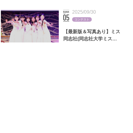
断る理由も
2025/09/30
コンテスト
【最新版＆写真あり】ミス
同志社(同志社大学ミスコ
ン)歴代出場者一覧