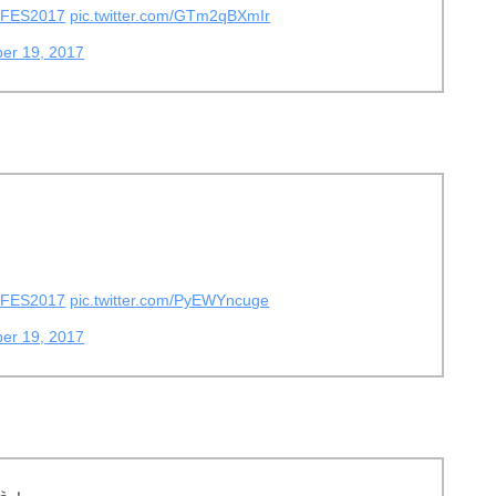
FES2017
pic.twitter.com/GTm2qBXmIr
er 19, 2017
FES2017
pic.twitter.com/PyEWYncuge
er 19, 2017