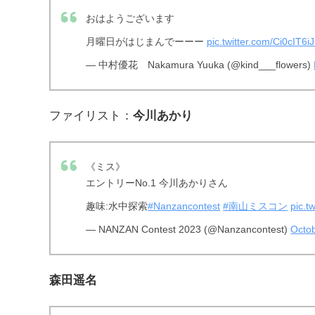
おはようございます
月曜日がはじまんでーーー
pic.twitter.com/Ci0cIT6i
— 中村優花 Nakamura Yuuka (@kind___flowers)
ファイリスト：
今川あかり
《ミス》
エントリーNo.1 今川あかりさん
趣味:水中探索
#Nanzancontest
#南山ミスコン
pic.t
— NANZAN Contest 2023 (@Nanzancontest)
Octob
森田遥名