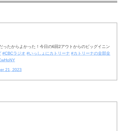
だったからよかった！今日の6回2アウトからのビッグイニン
グ
#CBCラジオ
#いっしょにカトリーナ
#カトリーナの全部全
g8CwHoNY
er 21, 2023