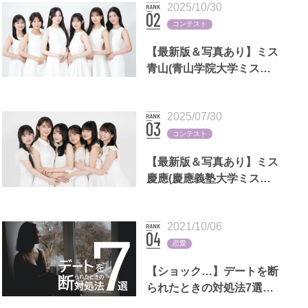
2025/10/30
コンテスト
【最新版＆写真あり】ミス
青山(青山学院大学ミスコ
ン)歴代出場者一覧
2025/07/30
コンテスト
【最新版＆写真あり】ミス
慶應(慶應義塾大学ミスコ
ン)歴代出場者一覧
2021/10/06
恋愛
【ショック…】デートを断
られたときの対処法7選｜
LINEの返信例文,男女別の