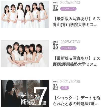
2025/10/30
コンテスト
【最新版＆写真あり】ミス
青山(青山学院大学ミスコ
ン)歴代出場者一覧
2025/07/30
コンテスト
【最新版＆写真あり】ミス
慶應(慶應義塾大学ミスコ
ン)歴代出場者一覧
2021/10/06
恋愛
【ショック…】デートを断
られたときの対処法7選｜
LINEの返信例文,男女別の