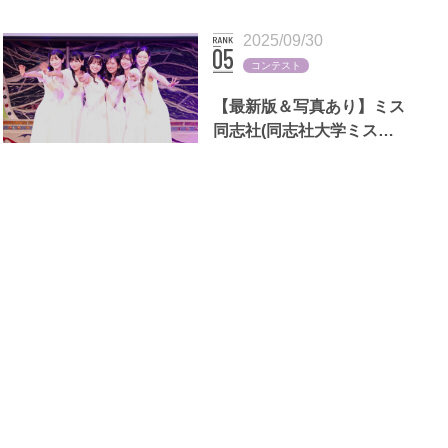
断る理由も
2025/09/30
コンテスト
【最新版＆写真あり】ミス
同志社(同志社大学ミスコ
ン)歴代出場者一覧