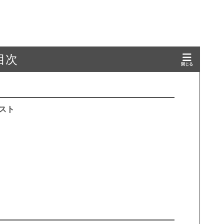
目次
スト