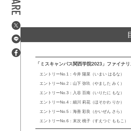
「ミスキャンパス関西学院2023」ファイナリ
エントリーNo.1：今井 陽菜（いまい はるな）
エントリーNo.2：山下 弥玖（やました みく）
エントリーNo.3：入谷 百南（いりたに もな）
エントリーNo.4：細川 莉花（ほそかわ りか）
エントリーNo.5：海善 彩良（かいぜん さら）
エントリーNo.6：末次 桃子（すえつぐ ももこ）