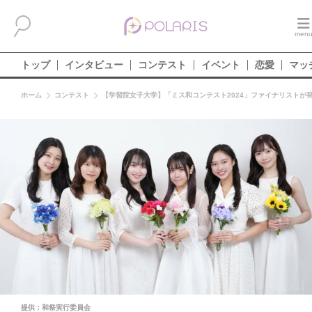
トップ
インタビュー
コンテスト
イベント
恋愛
マッ
ホーム
コンテスト
【学習院女子大学】「ミス和コンテスト2024」ファイナリストが
提供：和祭実行委員会