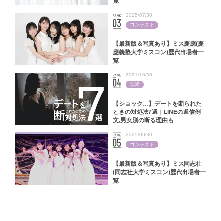
覧
2025/07/30
コンテスト
【最新版＆写真あり】ミス慶應(慶
應義塾大学ミスコン)歴代出場者一
覧
2021/10/06
恋愛
【ショック…】デートを断られた
ときの対処法7選｜LINEの返信例
文,男女別の断る理由も
2025/09/30
コンテスト
【最新版＆写真あり】ミス同志社
(同志社大学ミスコン)歴代出場者一
覧