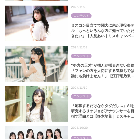
2025/11/20
コンテスト
ミスコン目当てで関大に来た現役モデ
ル「もっといろんな方に知っていただ
きたい」【人見あい｜ミスキャンパス
関大2025】
2024/11/03
コンテスト
“努力の天才”が掴んだ揺るぎない自信
「ファンの方を大切にする気持ちでは
誰にも負けません！」【江口瑚乃果｜
ミス中央コンテスト2024】
2024/11/19
コンテスト
「応募するだけならタダだし…」AIを
研究するリケジョがアナウンサーを目
指す理由とは【多木萌花｜ミスキャン
パス関大2024】
2025/10/30
コンテスト