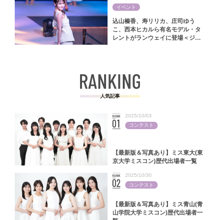
イベント
込山榛香、寿リリカ、庄司ゆう
こ、西本ヒカルら有名モデル・タ
レントがランウェイに登場＜ジャ
パンファッションフェスタ2024＞
人気記事
2025/10/03
コンテスト
【最新版＆写真あり】ミス東大(東
京大学ミスコン)歴代出場者一覧
2025/10/30
コンテスト
【最新版＆写真あり】ミス青山(青
山学院大学ミスコン)歴代出場者一