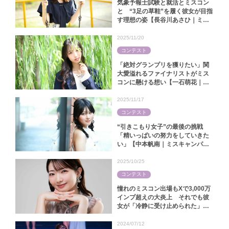
気象予報士試験と就活とミスコン
と “3足の草鞋”を履く彼女が目指
す理想の姿【長谷川あさひ｜ミス
キャンパス同志社2025】
2025/11/20
コンテスト
「絶対グランプリを獲りたい」関
大愛溢れるファイナリストがミス
コンに懸ける想い【一石萌花｜ミ
スキャンパス関大2025】
2025/11/17
コンテスト
“引きこもり女子”の最後の挑戦
「精いっぱいの努力をしていきた
い」【中本帆南｜ミスキャンパス
関西学院2025】
2025/10/25
コンテスト
憧れのミスコン出場もXで3,000万
インプ超えの大炎上 それでも彼
女が「冷静に受け止められた」ワ
ケ【林怜美｜ミス慶應コンテスト
2025】
2024/07/12