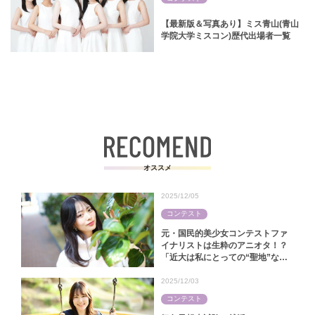
【最新版＆写真あり】ミス青山(青山
学院大学ミスコン)歴代出場者一覧
オススメ
2025/12/05
コンテスト
元・国民的美少女コンテストファ
イナリストは生粋のアニオタ！？
「近大は私にとっての“聖地”なん
です」【中田陽菜｜ミス近大
2025】
2025/12/03
コンテスト