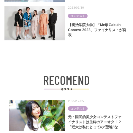
言っちゃう（笑）」【町さくら｜ミス
日大法2024】
2023/07/30
コンテスト
【明治学院大学】「Meiji Gakuin
Contest 2023」ファイナリストが発
表
オススメ
2025/12/05
コンテスト
元・国民的美少女コンテストファ
イナリストは生粋のアニオタ！？
「近大は私にとっての“聖地”なん
です」【中田陽菜｜ミス近大