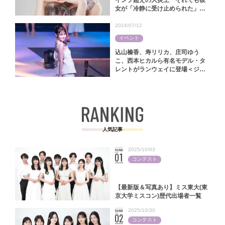
女が「冷静に受け止められた」ワ
ケ【林怜美｜ミス慶應コンテスト
2025】
2024/07/12
イベント
込山榛香、寿リリカ、庄司ゆう
こ、西本ヒカルら有名モデル・タ
レントがランウェイに登場＜ジャ
パンファッションフェスタ2024＞
人気記事
2025/10/03
コンテスト
【最新版＆写真あり】ミス東大(東
京大学ミスコン)歴代出場者一覧
2025/10/30
コンテスト