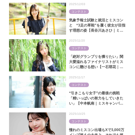
2025】
2025/12/03
コンテスト
気象予報士試験と就活とミスコン
と “3足の草鞋”を履く彼女が目指
す理想の姿【長谷川あさひ｜ミス
キャンパス同志社2025】
2025/11/20
コンテスト
「絶対グランプリを獲りたい」関
大愛溢れるファイナリストがミス
コンに懸ける想い【一石萌花｜ミ
スキャンパス関大2025】
2025/11/17
コンテスト
“引きこもり女子”の最後の挑戦
「精いっぱいの努力をしていきた
い」【中本帆南｜ミスキャンパス
関西学院2025】
2025/10/25
コンテスト
憧れのミスコン出場もXで3,000万
インプ超えの大炎上 それでも彼