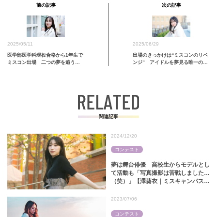
前の記事
次の記事
2025/06/29
2025/05/11
出場のきっかけは“ミスコンのリベ
医学部医学科現役合格から1年生で
ンジ” アイドルを夢見る唯一の大
ミスコン出場 二つの夢を追う
学院生ファイナリスト【藤平紀歩
彼…
｜ミスサークルコンテスト2024】
関連記事
2024/12/20
コンテスト
夢は舞台俳優 高校生からモデルとし
て活動も「写真撮影は苦戦しました…
（笑）」【澤葵衣｜ミスキャンパス同
志社2024】
2023/07/06
コンテスト