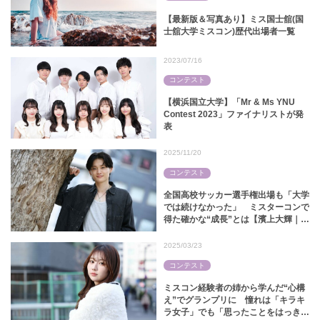
【最新版＆写真あり】ミス国士舘(国
士舘大学ミスコン)歴代出場者一覧
2023/07/16
コンテスト
【横浜国立大学】「Mr & Ms YNU
Contest 2023」ファイナリストが発
表
2025/11/20
コンテスト
全国高校サッカー選手権出場も「大学
では続けなかった」 ミスターコンで
得た確かな“成長”とは【濱上大輝｜ミ
スターキャンパス関大2025】
2025/03/23
コンテスト
ミスコン経験者の姉から学んだ“心構
え”でグランプリに 憧れは「キラキ
ラ女子」でも「思ったことをはっきり