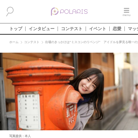
トップ
インタビュー
コンテスト
イベント
恋愛
マッ
ホーム
コンテスト
出場のきっかけは“ミスコンのリベンジ” アイドルを夢見る唯一の
写真提供：本人