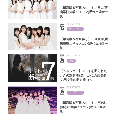
【最新版＆写真あり】ミス青山(青
山学院大学ミスコン)歴代出場者一
覧
2025/07/30
コンテスト
【最新版＆写真あり】ミス慶應(慶
應義塾大学ミスコン)歴代出場者一
覧
2021/10/06
恋愛
【ショック…】デートを断られた
ときの対処法7選｜LINEの返信例
文,男女別の断る理由も
2025/09/30
コンテスト
【最新版＆写真あり】ミス同志社
(同志社大学ミスコン)歴代出場者一
覧