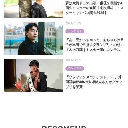
夢は大河ドラマ出演 俳優を目指す4
回生ミスターの奮闘【志次湧斗｜ミス
ターキャンパス関大2025】
2024/10/23
コンテスト
「あ、受かっちゃった」おちゃらけ男
子が本気で目指すグランプリへの想い
【木内万璃｜ミスター青山コンテスト
2024】
2023/11/10
コンテスト
「ソフィアンズコンテスト2023」外
国語学部4年の大塚健人さんがグラン
プリを受賞