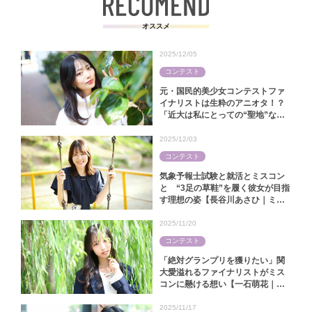
オススメ
2025/12/05
コンテスト
元・国民的美少女コンテストファ
イナリストは生粋のアニオタ！？
「近大は私にとっての“聖地”なん
です」【中田陽菜｜ミス近大
2025】
2025/12/03
コンテスト
気象予報士試験と就活とミスコン
と “3足の草鞋”を履く彼女が目指
す理想の姿【長谷川あさひ｜ミス
キャンパス同志社2025】
2025/11/20
コンテスト
「絶対グランプリを獲りたい」関
大愛溢れるファイナリストがミス
コンに懸ける想い【一石萌花｜ミ
スキャンパス関大2025】
2025/11/17