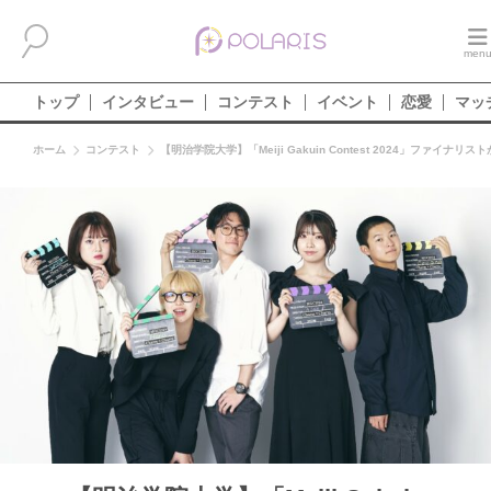
トップ
インタビュー
コンテスト
イベント
恋愛
マッ
ホーム
コンテスト
【明治学院大学】「Meiji Gakuin Contest 2024」ファイナリス