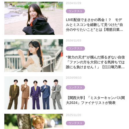
2024/11/29
コンテスト
LIVE配信でまさかの再会！？ モデ
ルとミスコンを経験して見つけた“自
分のやりたいこと”とは【塔筋日菜｜
ミス近大2024】
2024/11/03
コンテスト
“努力の天才”が掴んだ揺るぎない自信
「ファンの方を大切にする気持ちでは
誰にも負けません！」【江口瑚乃果｜
ミス中央コンテスト2024】
2024/08/10
コンテスト
【関西大学】「ミスターキャンパス関
大2024」ファイナリストが発表
2025/11/20
コンテスト