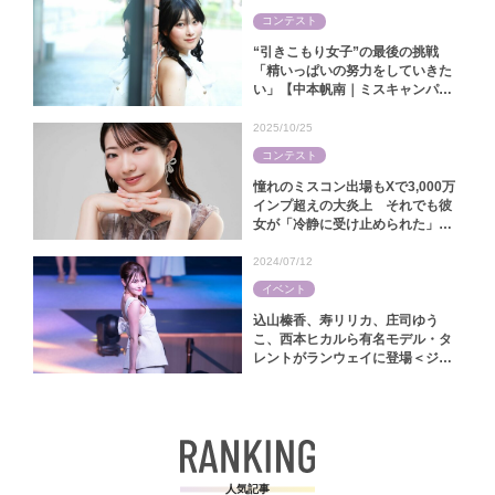
コンテスト
“引きこもり女子”の最後の挑戦
「精いっぱいの努力をしていきた
い」【中本帆南｜ミスキャンパス
関西学院2025】
2025/10/25
コンテスト
憧れのミスコン出場もXで3,000万
インプ超えの大炎上 それでも彼
女が「冷静に受け止められた」ワ
ケ【林怜美｜ミス慶應コンテスト
2025】
2024/07/12
イベント
込山榛香、寿リリカ、庄司ゆう
こ、西本ヒカルら有名モデル・タ
レントがランウェイに登場＜ジャ
パンファッションフェスタ2024＞
人気記事