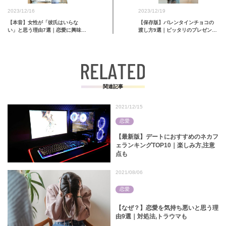
2023/12/16
2023/12/19
【本音】女性が「彼氏はいらな
【保存版】バレンタインチョコの
い」と思う理由7選｜恋愛に興味を
渡し方9選｜ピッタリのプレゼント
持…
も
関連記事
2021/12/15
恋愛
【最新版】デートにおすすめのネカフ
ェランキングTOP10｜楽しみ方,注意
点も
2021/08/06
恋愛
【なぜ？】恋愛を気持ち悪いと思う理
由9選｜対処法,トラウマも