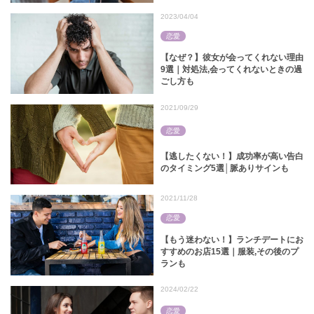
2023/04/04
恋愛
【なぜ？】彼女が会ってくれない理由
9選｜対処法,会ってくれないときの過
ごし方も
2021/09/29
恋愛
【逃したくない！】成功率が高い告白
のタイミング5選│脈ありサインも
2021/11/28
恋愛
【もう迷わない！】ランチデートにお
すすめのお店15選｜服装,その後のプ
ランも
2024/02/22
恋愛