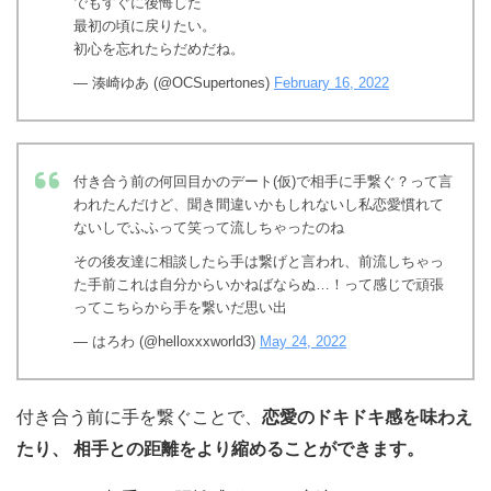
でもすぐに後悔した
最初の頃に戻りたい。
初心を忘れたらだめだね。
— 湊崎ゆあ (@OCSupertones)
February 16, 2022
付き合う前の何回目かのデート(仮)で相手に手繋ぐ？って言
われたんだけど、聞き間違いかもしれないし私恋愛慣れて
ないしでふふって笑って流しちゃったのね
その後友達に相談したら手は繋げと言われ、前流しちゃっ
た手前これは自分からいかねばならぬ…！って感じで頑張
ってこちらから手を繋いだ思い出
— はろわ (@helloxxxworld3)
May 24, 2022
付き合う前に手を繋ぐことで、
恋愛のドキドキ感を味わえ
たり、 相手との距離をより縮めることができます。