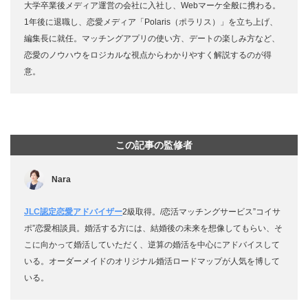
大学卒業後メディア運営の会社に入社し、Webマーケ全般に携わる。
1年後に退職し、恋愛メディア「Polaris（ポラリス）」を立ち上げ、
編集長に就任。マッチングアプリの使い方、デートの楽しみ方など、
恋愛のノウハウをロジカルな視点からわかりやすく解説するのが得
意。
この記事の監修者
Nara
JLC認定恋愛アドバイザー
2級取得。/恋活マッチングサービス”コイサ
ポ”恋愛相談員。婚活する方には、結婚後の未来を想像してもらい、そ
こに向かって婚活していただく、逆算の婚活を中心にアドバイスして
いる。オーダーメイドのオリジナル婚活ロードマップが人気を博して
いる。