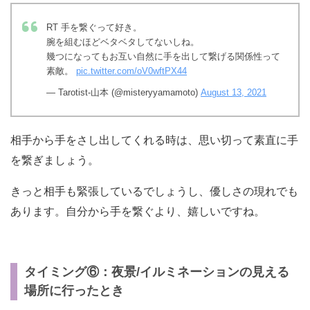
RT 手を繋ぐって好き。
腕を組むほどベタベタしてないしね。
幾つになってもお互い自然に手を出して繋げる関係性って
素敵。
pic.twitter.com/oV0wftPX44
— Tarotist-山本 (@misteryyamamoto)
August 13, 2021
相手から手をさし出してくれる時は、思い切って素直に手
を繋ぎましょう。
きっと相手も緊張しているでしょうし、優しさの現れでも
あります。自分から手を繋ぐより、嬉しいですね。
タイミング⑥：夜景/イルミネーションの見える
場所に行ったとき