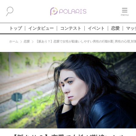
トップ
インタビュー
コンテスト
イベント
恋愛
マッ
ホーム
恋愛
【脈あり？】恋愛で女性が勘違いしやすい男性の行動9選│男性の心理,対