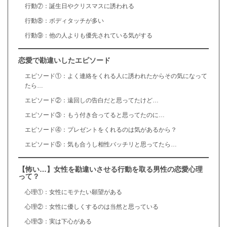
行動⑦：誕生日やクリスマスに誘われる
行動⑧：ボディタッチが多い
行動⑨：他の人よりも優先されている気がする
恋愛で勘違いしたエピソード
エピソード①：よく連絡をくれる人に誘われたからその気になって
たら…
エピソード②：遠回しの告白だと思ってたけど…
エピソード③：もう付き合ってると思ってたのに…
エピソード④：プレゼントをくれるのは気があるから？
エピソード⑤：気も合うし相性バッチリと思ってたら…
【怖い…】女性を勘違いさせる行動を取る男性の恋愛心理
って？
心理①：女性にモテたい願望がある
心理②：女性に優しくするのは当然と思っている
心理③：実は下心がある