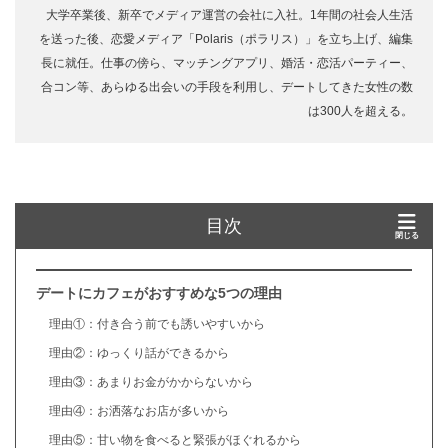
大学卒業後、新卒でメディア運営の会社に入社。1年間の社会人生活
を送った後、恋愛メディア「Polaris（ポラリス）」を立ち上げ、編集
長に就任。仕事の傍ら、マッチングアプリ、婚活・恋活パーティー、
合コン等、あらゆる出会いの手段を利用し、デートしてきた女性の数
は300人を超える。
目次
デートにカフェがおすすめな5つの理由
理由①：付き合う前でも誘いやすいから
理由②：ゆっくり話ができるから
理由③：あまりお金がかからないから
理由④：お洒落なお店が多いから
理由⑤：甘い物を食べると緊張がほぐれるから