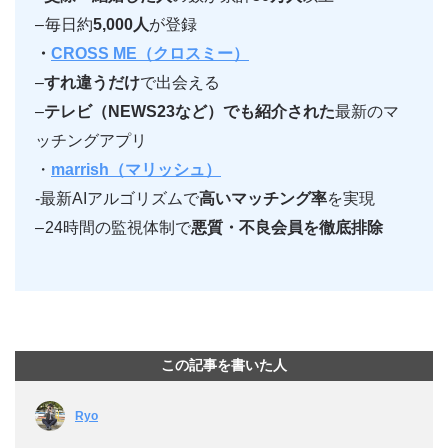
–
毎日約
5,000人
が登録
・
CROSS ME（クロスミー）
–
すれ違うだけ
で出会える
–
テレビ（NEWS23など）でも紹介された
最新のマ
ッチングアプリ
・
marrish（マリッシュ）
-最新AIアルゴリズムで
高いマッチング率
を実現
–
24時間の監視体制で
悪質・不良会員を徹底排除
この記事を書いた人
Ryo