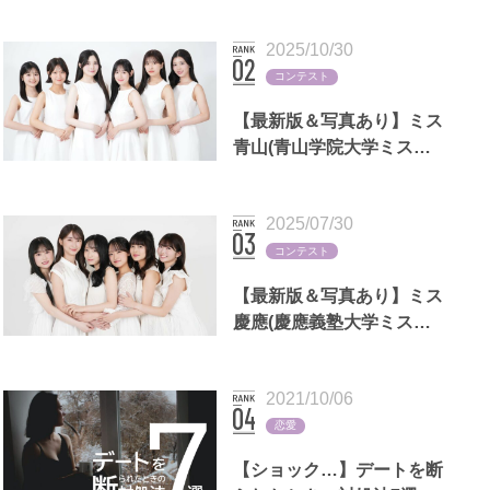
2025/10/30
コンテスト
【最新版＆写真あり】ミス
青山(青山学院大学ミスコ
ン)歴代出場者一覧
2025/07/30
コンテスト
【最新版＆写真あり】ミス
慶應(慶應義塾大学ミスコ
ン)歴代出場者一覧
2021/10/06
恋愛
【ショック…】デートを断