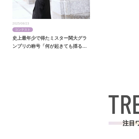
2025/08/23
コンテスト
史上最年少で得たミスター関大グラ
ンプリの称号「何が起きても揺るが
ない自信を得た」【長尾祐｜ミスタ
ー関大2022】
注目