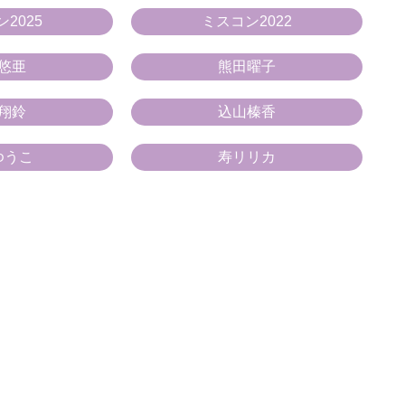
2025
ミスコン2022
悠亜
熊田曜子
翔鈴
込山榛香
ゆうこ
寿リリカ