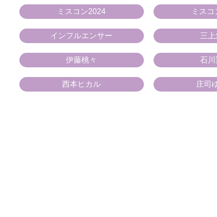
ミスコン2024
ミスコン
インフルエンサー
三上
伊藤桃々
石川
西本ヒカル
庄司