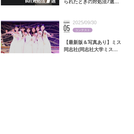
られたときの対処法7選｜
LINEの返信例文,男女別の
断る理由も
2025/09/30
コンテスト
【最新版＆写真あり】ミス
同志社(同志社大学ミスコ
ン)歴代出場者一覧